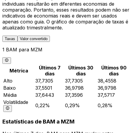
individuais resultarão em diferentes economias de
comparação. Portanto, esses resultados podem não ser
indicativos de economias reais e devem ser usados
apenas como guia. O gráfico de comparação de taxas é
atualizado trimestralmente.
Taxas
Valor convertido
1 BAM para MZM
Últimos 7
Últimos 30
Últimos 90
Métrica
dias
dias
dias
Alto
37,7305
37,7305
38,4558
Baixo
37,5501
36,9798
36,9798
Média
37,6443
37,3596
37,5717
Volatilidade
0,22%
0,29%
0,28%
Estatísticas de BAM a MZM