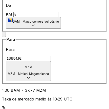
De
KM
BAM
-
Marco conversível bósnio
Para
Para
MZM
MZM
-
Metical Moçambicano
1.00
BAM
=
37.77
MZM
Taxa de mercado médio às 10:29 UTC