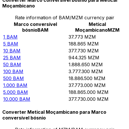
Converter Marco conversível bósnio para Metical
Moçambicano
Rate information of BAM/MZM currency pair
Marco conversível
Metical
bósnio
BAM
Moçambicano
MZM
1
BAM
37.773
MZM
5
BAM
188.865
MZM
10
BAM
377.730
MZM
25
BAM
944.325
MZM
50
BAM
1.888.650
MZM
100
BAM
3.777.300
MZM
500
BAM
18.886.500
MZM
1.000
BAM
37.773.000
MZM
5.000
BAM
188.865.000
MZM
10.000
BAM
377.730.000
MZM
Converter Metical Moçambicano para Marco
conversível bósnio