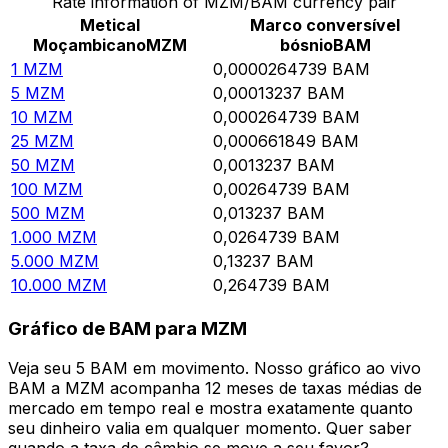
Rate information of MZM/BAM currency pair
Metical
Marco conversível
Moçambicano
MZM
bósnio
BAM
1
MZM
0,0000264739
BAM
5
MZM
0,00013237
BAM
10
MZM
0,000264739
BAM
25
MZM
0,000661849
BAM
50
MZM
0,0013237
BAM
100
MZM
0,00264739
BAM
500
MZM
0,013237
BAM
1.000
MZM
0,0264739
BAM
5.000
MZM
0,13237
BAM
10.000
MZM
0,264739
BAM
Gráfico de BAM para MZM
Veja seu 5 BAM em movimento. Nosso gráfico ao vivo
BAM a MZM acompanha 12 meses de taxas médias de
mercado em tempo real e mostra exatamente quanto
seu dinheiro valia em qualquer momento. Quer saber