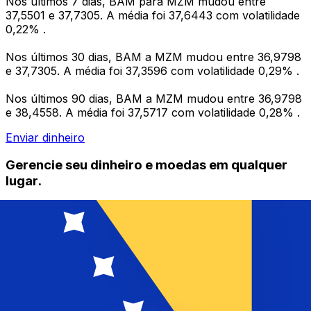
Nos últimos 7 dias, BAM para MZM mudou entre
37,5501 e 37,7305. A média foi 37,6443 com volatilidade
0,22% .
Nos últimos 30 dias, BAM a MZM mudou entre 36,9798
e 37,7305. A média foi 37,3596 com volatilidade 0,29% .
Nos últimos 90 dias, BAM a MZM mudou entre 36,9798
e 38,4558. A média foi 37,5717 com volatilidade 0,28% .
Enviar dinheiro
Gerencie seu dinheiro e moedas em qualquer
lugar.
O aplicativo Xe tem tudo o que você precisa para
transferências internacionais de dinheiro e
gerenciamento de moedas. Converta moedas, defina
alertas de taxas de câmbio e transfira dinheiro para o
exterior sem taxas ocultas. Baixe hoje mesmo!