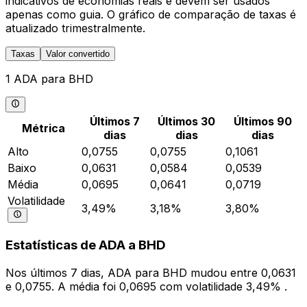
indicativos de economias reais e devem ser usados
apenas como guia. O gráfico de comparação de taxas é
atualizado trimestralmente.
Taxas
Valor convertido
1 ADA para BHD
Últimos 7
Últimos 30
Últimos 90
Métrica
dias
dias
dias
Alto
0,0755
0,0755
0,1061
Baixo
0,0631
0,0584
0,0539
Média
0,0695
0,0641
0,0719
Volatilidade
3,49%
3,18%
3,80%
Estatísticas de ADA a BHD
Nos últimos 7 dias, ADA para BHD mudou entre 0,0631
e 0,0755. A média foi 0,0695 com volatilidade 3,49% .