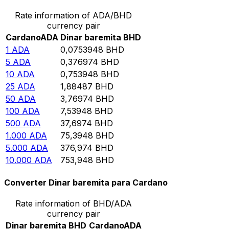
Rate information of ADA/BHD
currency pair
Cardano
ADA
Dinar baremita
BHD
1
ADA
0,0753948
BHD
5
ADA
0,376974
BHD
10
ADA
0,753948
BHD
25
ADA
1,88487
BHD
50
ADA
3,76974
BHD
100
ADA
7,53948
BHD
500
ADA
37,6974
BHD
1.000
ADA
75,3948
BHD
5.000
ADA
376,974
BHD
10.000
ADA
753,948
BHD
Converter Dinar baremita para Cardano
Rate information of BHD/ADA
currency pair
Dinar baremita
BHD
Cardano
ADA