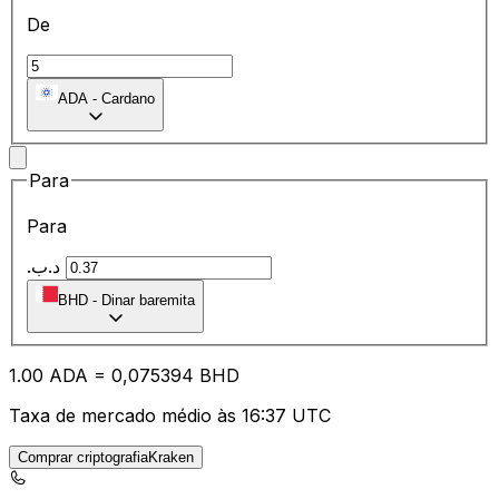
De
ADA
-
Cardano
Para
Para
.د.ب
BHD
-
Dinar baremita
1.00
ADA
=
0,
075394
BHD
Taxa de mercado médio às 16:37 UTC
Comprar criptografiaKraken