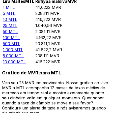
Lira Maltês
MTL
Rufiyaa maldiva
MVR
1
MTL
41,6222
MVR
5
MTL
208,111
MVR
10
MTL
416,222
MVR
25
MTL
1.040,56
MVR
50
MTL
2.081,11
MVR
100
MTL
4.162,22
MVR
500
MTL
20.811,1
MVR
1.000
MTL
41.622,2
MVR
5.000
MTL
208.111
MVR
10.000
MTL
416.222
MVR
Gráfico de MVR para MTL
Veja seu 25 MVR em movimento. Nosso gráfico ao vivo
MVR a MTL acompanha 12 meses de taxas médias de
mercado em tempo real e mostra exatamente quanto
seu dinheiro valia em qualquer momento. Quer saber
quando a taxa de câmbio se move a seu favor?
Configure um alerta de taxa e nós avisaremos quando