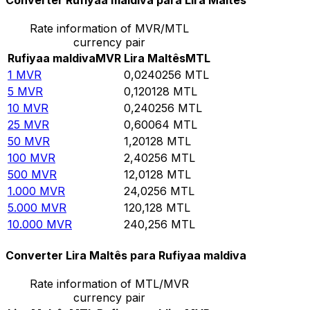
Converter Rufiyaa maldiva para Lira Maltês
Rate information of MVR/MTL
currency pair
Rufiyaa maldiva
MVR
Lira Maltês
MTL
1
MVR
0,0240256
MTL
5
MVR
0,120128
MTL
10
MVR
0,240256
MTL
25
MVR
0,60064
MTL
50
MVR
1,20128
MTL
100
MVR
2,40256
MTL
500
MVR
12,0128
MTL
1.000
MVR
24,0256
MTL
5.000
MVR
120,128
MTL
10.000
MVR
240,256
MTL
Converter Lira Maltês para Rufiyaa maldiva
Rate information of MTL/MVR
currency pair