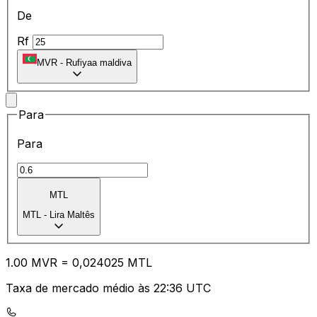
De
Rf
MVR
-
Rufiyaa maldiva
Para
Para
MTL
MTL
-
Lira Maltês
1.00
MVR
=
0,
024025
MTL
Taxa de mercado médio às 22:36 UTC