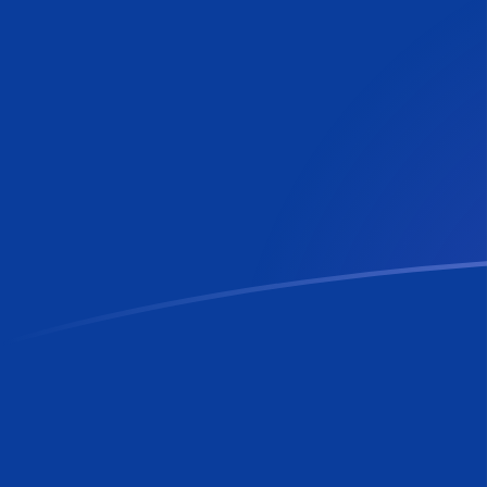
Taxas de câmbio de MTL para RON ho
Converter Lira Maltês para Leu romeno
Rate information of MTL/RON
currency pair
Lira Maltês
MTL
Leu romeno
RON
1
MTL
12,2453
RON
5
MTL
61,2266
RON
10
MTL
122,453
RON
25
MTL
306,133
RON
50
MTL
612,266
RON
100
MTL
1.224,53
RON
500
MTL
6.122,66
RON
1.000
MTL
12.245,3
RON
5.000
MTL
61.226,6
RON
10.000
MTL
122.453
RON