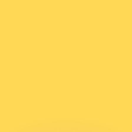
ar taxas concorrentes.
so é apenas para fins informativos. Você não pagará essa
r com a Xe?