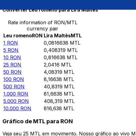
Converter Leu romeno para Lira Maltês
Rate information of RON/MTL
currency pair
Leu romeno
RON
Lira Maltês
MTL
1
RON
0,0816638
MTL
5
RON
0,408319
MTL
10
RON
0,816638
MTL
25
RON
2,0416
MTL
50
RON
4,08319
MTL
100
RON
8,16638
MTL
500
RON
40,8319
MTL
1.000
RON
81,6638
MTL
5.000
RON
408,319
MTL
10.000
RON
816,638
MTL
Gráfico de MTL para RON
Veja seu 25 MTL em movimento. Nosso gráfico ao vivo 