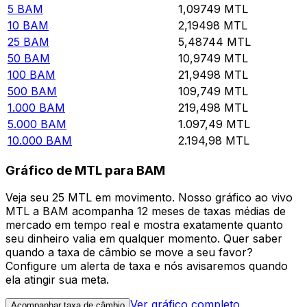
5
BAM
1,09749
MTL
10
BAM
2,19498
MTL
25
BAM
5,48744
MTL
50
BAM
10,9749
MTL
100
BAM
21,9498
MTL
500
BAM
109,749
MTL
1.000
BAM
219,498
MTL
5.000
BAM
1.097,49
MTL
10.000
BAM
2.194,98
MTL
Gráfico de MTL para BAM
Veja seu 25 MTL em movimento. Nosso gráfico ao vivo
MTL a BAM acompanha 12 meses de taxas médias de
mercado em tempo real e mostra exatamente quanto
seu dinheiro valia em qualquer momento. Quer saber
quando a taxa de câmbio se move a seu favor?
Configure um alerta de taxa e nós avisaremos quando
ela atingir sua meta.
Ver gráfico completo
Acompanhar taxa de câmbio