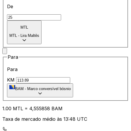
De
MTL
MTL
-
Lira Maltês
Para
Para
KM
BAM
-
Marco conversível bósnio
1.00
MTL
=
4,
555858
BAM
Taxa de mercado médio às 13:48 UTC