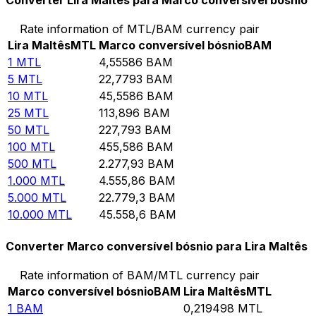
Converter Lira Maltês para Marco conversível bósnio
Rate information of MTL/BAM currency pair
Lira Maltês
MTL
Marco conversível bósnio
BAM
1
MTL
4,55586
BAM
5
MTL
22,7793
BAM
10
MTL
45,5586
BAM
25
MTL
113,896
BAM
50
MTL
227,793
BAM
100
MTL
455,586
BAM
500
MTL
2.277,93
BAM
1.000
MTL
4.555,86
BAM
5.000
MTL
22.779,3
BAM
10.000
MTL
45.558,6
BAM
Converter Marco conversível bósnio para Lira Maltês
Rate information of BAM/MTL currency pair
Marco conversível bósnio
BAM
Lira Maltês
MTL
1
BAM
0,219498
MTL