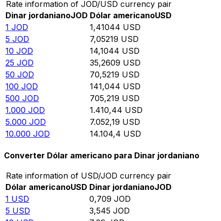
Rate information of JOD/USD currency pair
Dinar jordaniano
JOD
Dólar americano
USD
1
JOD
1,41044
USD
5
JOD
7,05219
USD
10
JOD
14,1044
USD
25
JOD
35,2609
USD
50
JOD
70,5219
USD
100
JOD
141,044
USD
500
JOD
705,219
USD
1.000
JOD
1.410,44
USD
5.000
JOD
7.052,19
USD
10.000
JOD
14.104,4
USD
Converter Dólar americano para Dinar jordaniano
Rate information of USD/JOD currency pair
Dólar americano
USD
Dinar jordaniano
JOD
1
USD
0,709
JOD
5
USD
3,545
JOD