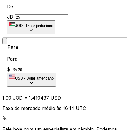
De
JD
JOD
-
Dinar jordaniano
Para
Para
$
USD
-
Dólar americano
1.00
JOD
=
1,
410437
USD
Taxa de mercado médio às 16:14 UTC
Fale hoje com um especialista em câmbio.
Podemos