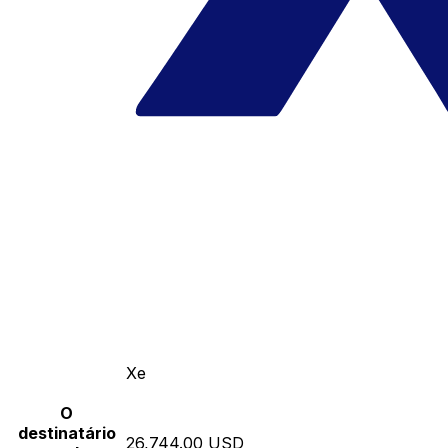
Xe
O
destinatário
26,744.00 USD