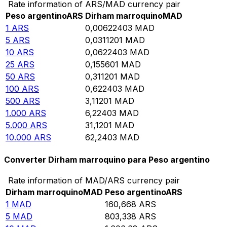
Rate information of ARS/MAD currency pair
Peso argentino
ARS
Dirham marroquino
MAD
1
ARS
0,00622403
MAD
5
ARS
0,0311201
MAD
10
ARS
0,0622403
MAD
25
ARS
0,155601
MAD
50
ARS
0,311201
MAD
100
ARS
0,622403
MAD
500
ARS
3,11201
MAD
1.000
ARS
6,22403
MAD
5.000
ARS
31,1201
MAD
10.000
ARS
62,2403
MAD
Converter Dirham marroquino para Peso argentino
Rate information of MAD/ARS currency pair
Dirham marroquino
MAD
Peso argentino
ARS
1
MAD
160,668
ARS
5
MAD
803,338
ARS