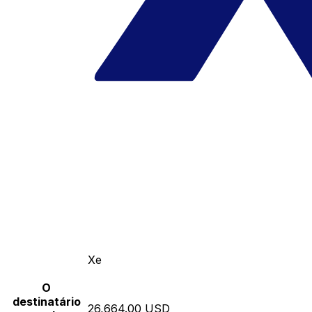
Xe
O
destinatário
26,664.00 USD