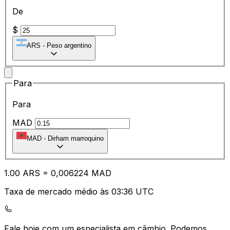
De
$
ARS
-
Peso argentino
Para
Para
MAD
MAD
-
Dirham marroquino
1.00
ARS
=
0,
006224
MAD
Taxa de mercado médio às 03:36 UTC
Fale hoje com um especialista em câmbio.
Podemos