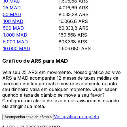
10
MAD
1.606,68
ARS
25
MAD
4.016,69
ARS
50
MAD
8.033,38
ARS
100
MAD
16.066,8
ARS
500
MAD
80.333,8
ARS
1.000
MAD
160.668
ARS
5.000
MAD
803.338
ARS
10.000
MAD
1.606.680
ARS
Gráfico de ARS para MAD
Veja seu 25 ARS em movimento. Nosso gráfico ao vivo
ARS a MAD acompanha 12 meses de taxas médias de
mercado em tempo real e mostra exatamente quanto
seu dinheiro valia em qualquer momento. Quer saber
quando a taxa de câmbio se move a seu favor?
Configure um alerta de taxa e nós avisaremos quando
ela atingir sua meta.
Ver gráfico completo
Acompanhar taxa de câmbio