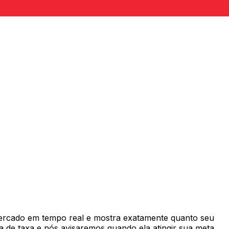
ercado em tempo real e mostra exatamente quanto seu
 de taxa e nós avisaremos quando ela atingir sua meta.