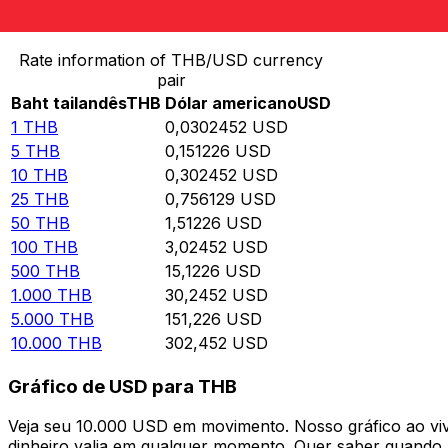
Converter Baht tailandês para Dólar americano
Rate information of THB/USD currency
pair
Baht tailandês
THB
Dólar americano
USD
1
THB
0,0302452
USD
5
THB
0,151226
USD
10
THB
0,302452
USD
25
THB
0,756129
USD
50
THB
1,51226
USD
100
THB
3,02452
USD
500
THB
15,1226
USD
1.000
THB
30,2452
USD
5.000
THB
151,226
USD
10.000
THB
302,452
USD
Gráfico de USD para THB
Veja seu 10.000 USD em movimento. Nosso gráfico ao v
dinheiro valia em qualquer momento. Quer saber quando a