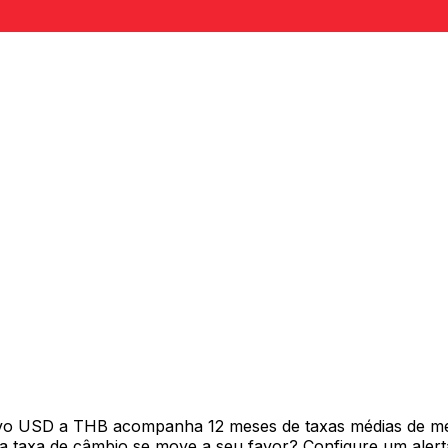
ivo USD a THB acompanha 12 meses de taxas médias de m
 taxa de câmbio se move a seu favor? Configure um alerta