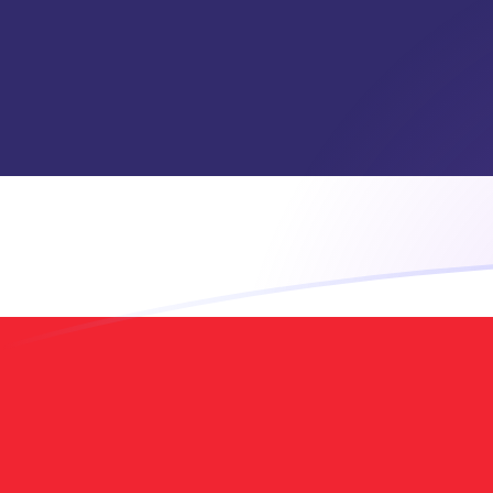
Taxas de câmbio de USD para THB ho
Converter Dólar americano para Baht tailandês
Rate information of USD/THB currency
pair
Dólar americano
USD
Baht tailandês
THB
1
USD
33,0631
THB
5
USD
165,316
THB
10
USD
330,631
THB
25
USD
826,578
THB
50
USD
1.653,16
THB
100
USD
3.306,31
THB
500
USD
16.531,6
THB
1.000
USD
33.063,1
THB
5.000
USD
165.316
THB
10.000
USD
330.631
THB