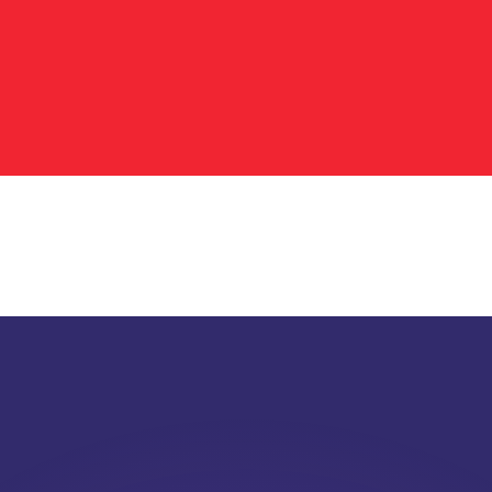
ar taxas concorrentes.
so é apenas para fins informativos. Você não pagará essa
r com a Xe?