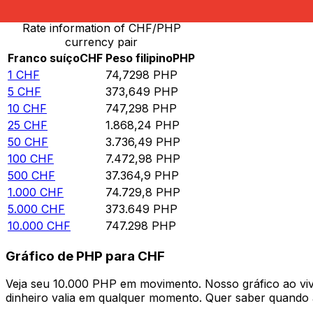
Rate information of CHF/PHP
currency pair
Franco suíço
CHF
Peso filipino
PHP
1
CHF
74,7298
PHP
5
CHF
373,649
PHP
10
CHF
747,298
PHP
25
CHF
1.868,24
PHP
50
CHF
3.736,49
PHP
100
CHF
7.472,98
PHP
500
CHF
37.364,9
PHP
1.000
CHF
74.729,8
PHP
5.000
CHF
373.649
PHP
10.000
CHF
747.298
PHP
Gráfico de PHP para CHF
Veja seu 10.000 PHP em movimento. Nosso gráfico ao v
dinheiro valia em qualquer momento. Quer saber quando a