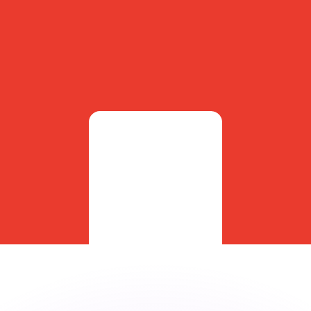
ar taxas concorrentes.
so é apenas para fins informativos. Você não pagará essa
r com a Xe?