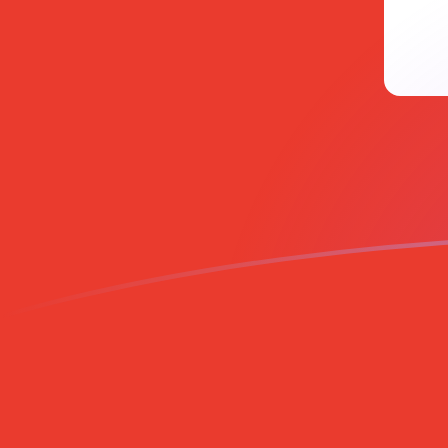
Taxas de câmbio de PHP para CHF ho
Converter Peso filipino para Franco suíço
Rate information of PHP/CHF
currency pair
Peso filipino
PHP
Franco suíço
CHF
1
PHP
0,0133816
CHF
5
PHP
0,0669078
CHF
10
PHP
0,133816
CHF
25
PHP
0,334539
CHF
50
PHP
0,669078
CHF
100
PHP
1,33816
CHF
500
PHP
6,69078
CHF
1.000
PHP
13,3816
CHF
5.000
PHP
66,9078
CHF
10.000
PHP
133,816
CHF
Converter Franco suíço para Peso filipino