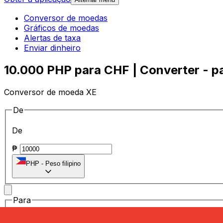
Conversor de moedas
Gráficos de moedas
Alertas de taxa
Enviar dinheiro
10.000 PHP para CHF | Converter - par
Conversor de moeda XE
De
De
₱
PHP
-
Peso filipino
Para
Para