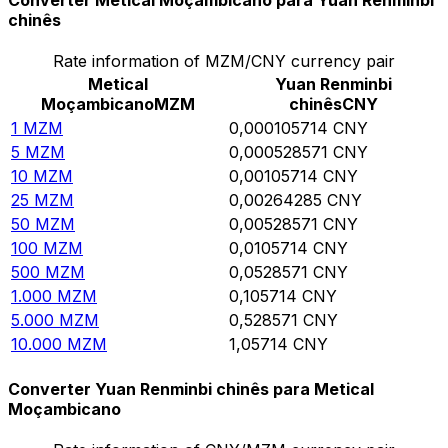
Converter Metical Moçambicano para Yuan Renminbi
chinês
Rate information of MZM/CNY currency pair
Metical
Yuan Renminbi
Moçambicano
MZM
chinês
CNY
1
MZM
0,000105714
CNY
5
MZM
0,000528571
CNY
10
MZM
0,00105714
CNY
25
MZM
0,00264285
CNY
50
MZM
0,00528571
CNY
100
MZM
0,0105714
CNY
500
MZM
0,0528571
CNY
1.000
MZM
0,105714
CNY
5.000
MZM
0,528571
CNY
10.000
MZM
1,05714
CNY
Converter Yuan Renminbi chinês para Metical
Moçambicano