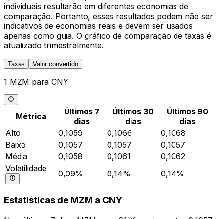
individuais resultarão em diferentes economias de
comparação. Portanto, esses resultados podem não ser
indicativos de economias reais e devem ser usados
apenas como guia. O gráfico de comparação de taxas é
atualizado trimestralmente.
Taxas
Valor convertido
1 MZM para CNY
Últimos 7
Últimos 30
Últimos 90
Métrica
dias
dias
dias
Alto
0,1059
0,1066
0,1068
Baixo
0,1057
0,1057
0,1057
Média
0,1058
0,1061
0,1062
Volatilidade
0,09%
0,14%
0,14%
Estatísticas de MZM a CNY