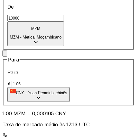
De
MZM
MZM
-
Metical Moçambicano
Para
Para
¥
CNY
-
Yuan Renminbi chinês
1.00
MZM
=
0,
000105
CNY
Taxa de mercado médio às 17:13 UTC