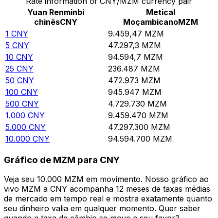
Rate information of CNY/MZM currency pair
Yuan Renminbi
Metical
chinês
CNY
Moçambicano
MZM
1
CNY
9.459,47
MZM
5
CNY
47.297,3
MZM
10
CNY
94.594,7
MZM
25
CNY
236.487
MZM
50
CNY
472.973
MZM
100
CNY
945.947
MZM
500
CNY
4.729.730
MZM
1.000
CNY
9.459.470
MZM
5.000
CNY
47.297.300
MZM
10.000
CNY
94.594.700
MZM
Gráfico de MZM para CNY
Veja seu 10.000 MZM em movimento. Nosso gráfico ao
vivo MZM a CNY acompanha 12 meses de taxas médias
de mercado em tempo real e mostra exatamente quanto
seu dinheiro valia em qualquer momento. Quer saber