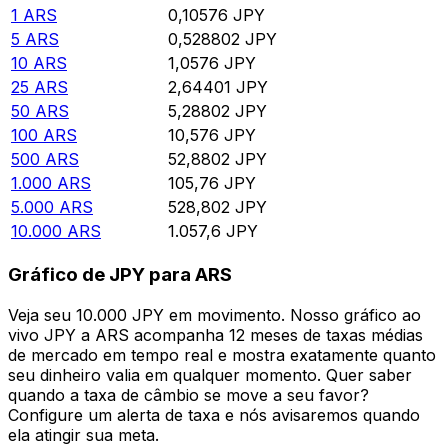
1
ARS
0,10576
JPY
5
ARS
0,528802
JPY
10
ARS
1,0576
JPY
25
ARS
2,64401
JPY
50
ARS
5,28802
JPY
100
ARS
10,576
JPY
500
ARS
52,8802
JPY
1.000
ARS
105,76
JPY
5.000
ARS
528,802
JPY
10.000
ARS
1.057,6
JPY
Gráfico de JPY para ARS
Veja seu 10.000 JPY em movimento. Nosso gráfico ao
vivo JPY a ARS acompanha 12 meses de taxas médias
de mercado em tempo real e mostra exatamente quanto
seu dinheiro valia em qualquer momento. Quer saber
quando a taxa de câmbio se move a seu favor?
Configure um alerta de taxa e nós avisaremos quando
ela atingir sua meta.