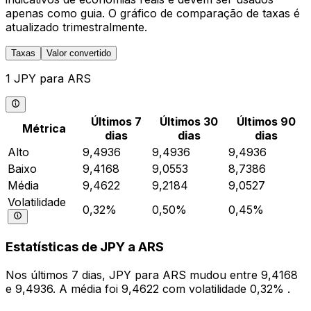
apenas como guia. O gráfico de comparação de taxas é
atualizado trimestralmente.
Taxas
Valor convertido
1 JPY para ARS
Últimos 7
Últimos 30
Últimos 90
Métrica
dias
dias
dias
Alto
9,4936
9,4936
9,4936
Baixo
9,4168
9,0553
8,7386
Média
9,4622
9,2184
9,0527
Volatilidade
0,32%
0,50%
0,45%
Estatísticas de JPY a ARS
Nos últimos 7 dias, JPY para ARS mudou entre 9,4168
e 9,4936. A média foi 9,4622 com volatilidade 0,32% .