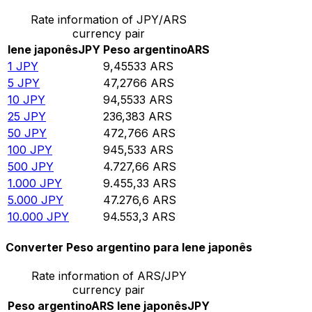
Rate information of JPY/ARS
currency pair
Iene japonês
JPY
Peso argentino
ARS
1
JPY
9,45533
ARS
5
JPY
47,2766
ARS
10
JPY
94,5533
ARS
25
JPY
236,383
ARS
50
JPY
472,766
ARS
100
JPY
945,533
ARS
500
JPY
4.727,66
ARS
1.000
JPY
9.455,33
ARS
5.000
JPY
47.276,6
ARS
10.000
JPY
94.553,3
ARS
Converter Peso argentino para Iene japonês
Rate information of ARS/JPY
currency pair
Peso argentino
ARS
Iene japonês
JPY