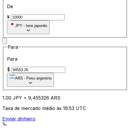
De
¥
JPY
-
Iene japonês
Para
Para
$
ARS
-
Peso argentino
1.00
JPY
=
9,
455326
ARS
Taxa de mercado médio às 16:53 UTC
Enviar dinheiro