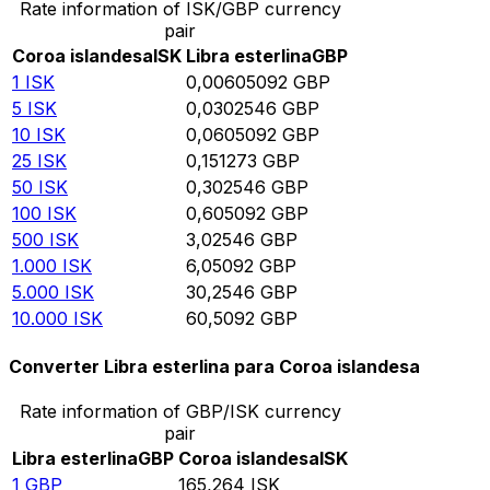
Rate information of ISK/GBP currency
pair
Coroa islandesa
ISK
Libra esterlina
GBP
1
ISK
0,00605092
GBP
5
ISK
0,0302546
GBP
10
ISK
0,0605092
GBP
25
ISK
0,151273
GBP
50
ISK
0,302546
GBP
100
ISK
0,605092
GBP
500
ISK
3,02546
GBP
1.000
ISK
6,05092
GBP
5.000
ISK
30,2546
GBP
10.000
ISK
60,5092
GBP
Converter Libra esterlina para Coroa islandesa
Rate information of GBP/ISK currency
pair
Libra esterlina
GBP
Coroa islandesa
ISK
1
GBP
165,264
ISK