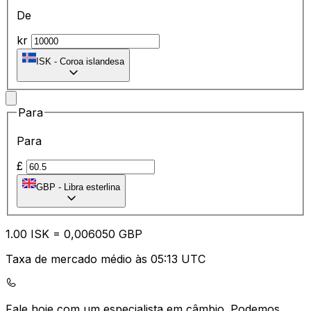
De
kr
ISK
-
Coroa islandesa
Para
Para
£
GBP
-
Libra esterlina
1.00
ISK
=
0,
006050
GBP
Taxa de mercado médio às 05:13 UTC
Fale hoje com um especialista em câmbio.
Podemos