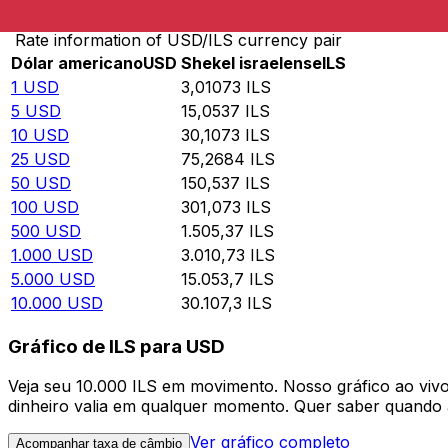
Rate information of USD/ILS currency pair
Dólar americano
USD
Shekel israelense
ILS
1
USD
3,01073
ILS
5
USD
15,0537
ILS
10
USD
30,1073
ILS
25
USD
75,2684
ILS
50
USD
150,537
ILS
100
USD
301,073
ILS
500
USD
1.505,37
ILS
1.000
USD
3.010,73
ILS
5.000
USD
15.053,7
ILS
10.000
USD
30.107,3
ILS
Gráfico de ILS para USD
Veja seu 10.000 ILS em movimento. Nosso gráfico ao vi
dinheiro valia em qualquer momento. Quer saber quando a
Ver gráfico completo
Acompanhar taxa de câmbio