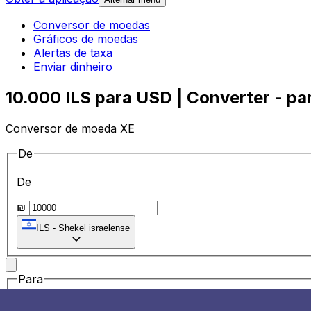
Conversor de moedas
Gráficos de moedas
Alertas de taxa
Enviar dinheiro
10.000 ILS para USD | Converter - pa
Conversor de moeda XE
De
De
₪
ILS
-
Shekel israelense
Para
Para