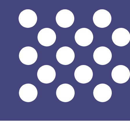
$
USD
-
Dólar americano
1.00
ILS
=
0,
332144
USD
Taxa de mercado médio às 10:43 UTC
Enviar dinheiro
Fale hoje com um especialista em câmbio.
Podemos super
Agendar chamada
Usamos a taxa de mercado médio no nosso Conversor. Is
Você sabia que é possível enviar dinheiro para o exterio
Inscreva-se hoje