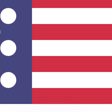
ar taxas concorrentes.
so é apenas para fins informativos. Você não pagará essa
r com a Xe?