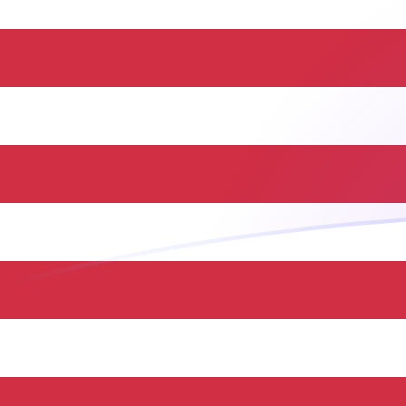
Taxas de câmbio de ILS para USD hoj
Converter Shekel israelense para Dólar americano
Rate information of ILS/USD currency pair
Shekel israelense
ILS
Dólar americano
USD
1
ILS
0,332145
USD
5
ILS
1,66072
USD
10
ILS
3,32145
USD
25
ILS
8,30362
USD
50
ILS
16,6072
USD
100
ILS
33,2145
USD
500
ILS
166,072
USD
1.000
ILS
332,145
USD
5.000
ILS
1.660,72
USD
10.000
ILS
3.321,45
USD
Converter Dólar americano para Shekel israelense