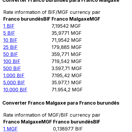
Converter Franco burundês para Franco Malgaxe
Rate information of BIF/MGF currency pair
Franco burundês
BIF
Franco Malgaxe
MGF
1
BIF
7,19542
MGF
5
BIF
35,9771
MGF
10
BIF
71,9542
MGF
25
BIF
179,885
MGF
50
BIF
359,771
MGF
100
BIF
719,542
MGF
500
BIF
3.597,71
MGF
1.000
BIF
7.195,42
MGF
5.000
BIF
35.977,1
MGF
10.000
BIF
71.954,2
MGF
Converter Franco Malgaxe para Franco burundês
Rate information of MGF/BIF currency pair
Franco Malgaxe
MGF
Franco burundês
BIF
1
MGF
0,138977
BIF