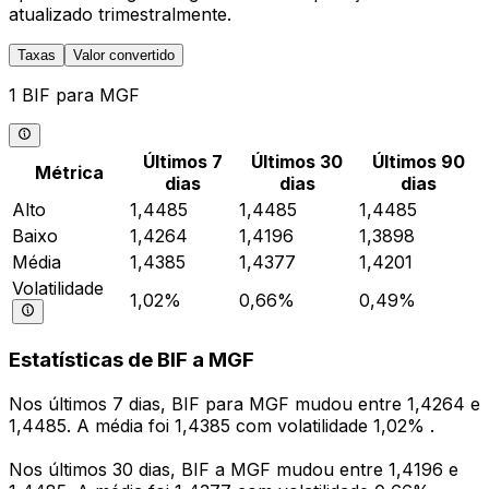
atualizado trimestralmente.
Taxas
Valor convertido
1 BIF para MGF
Últimos 7
Últimos 30
Últimos 90
Métrica
dias
dias
dias
Alto
1,4485
1,4485
1,4485
Baixo
1,4264
1,4196
1,3898
Média
1,4385
1,4377
1,4201
Volatilidade
1,02%
0,66%
0,49%
Estatísticas de BIF a MGF
Nos últimos 7 dias, BIF para MGF mudou entre 1,4264 e
1,4485. A média foi 1,4385 com volatilidade 1,02% .
Nos últimos 30 dias, BIF a MGF mudou entre 1,4196 e