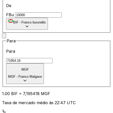
De
FBu
BIF
-
Franco burundês
Para
Para
MGF
MGF
-
Franco Malgaxe
1.00
BIF
=
7,
195418
MGF
Taxa de mercado médio às 22:47 UTC