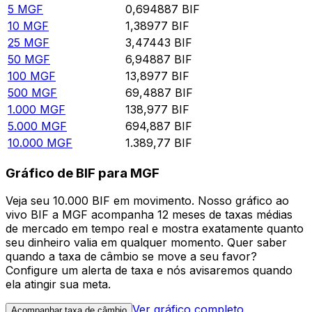
5
MGF
0,694887
BIF
10
MGF
1,38977
BIF
25
MGF
3,47443
BIF
50
MGF
6,94887
BIF
100
MGF
13,8977
BIF
500
MGF
69,4887
BIF
1.000
MGF
138,977
BIF
5.000
MGF
694,887
BIF
10.000
MGF
1.389,77
BIF
Gráfico de BIF para MGF
Veja seu 10.000 BIF em movimento. Nosso gráfico ao
vivo BIF a MGF acompanha 12 meses de taxas médias
de mercado em tempo real e mostra exatamente quanto
seu dinheiro valia em qualquer momento. Quer saber
quando a taxa de câmbio se move a seu favor?
Configure um alerta de taxa e nós avisaremos quando
ela atingir sua meta.
Ver gráfico completo
Acompanhar taxa de câmbio