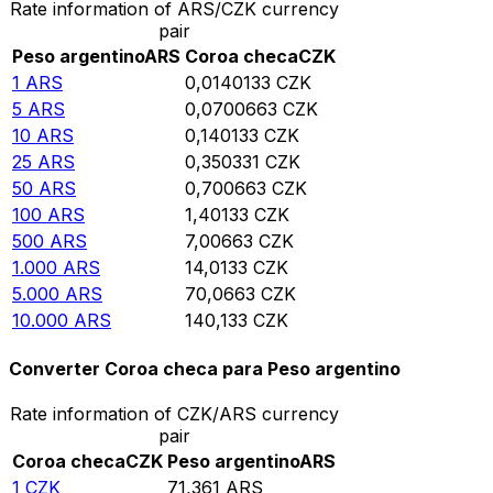
Rate information of ARS/CZK currency
pair
Peso argentino
ARS
Coroa checa
CZK
1
ARS
0,0140133
CZK
5
ARS
0,0700663
CZK
10
ARS
0,140133
CZK
25
ARS
0,350331
CZK
50
ARS
0,700663
CZK
100
ARS
1,40133
CZK
500
ARS
7,00663
CZK
1.000
ARS
14,0133
CZK
5.000
ARS
70,0663
CZK
10.000
ARS
140,133
CZK
Converter Coroa checa para Peso argentino
Rate information of CZK/ARS currency
pair
Coroa checa
CZK
Peso argentino
ARS
1
CZK
71,361
ARS