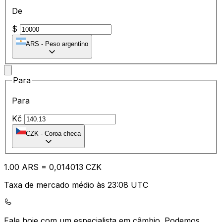
De
$
ARS
-
Peso argentino
Para
Para
Kč
CZK
-
Coroa checa
1.00
ARS
=
0,
014013
CZK
Taxa de mercado médio às 23:08 UTC
Fale hoje com um especialista em câmbio.
Podemos