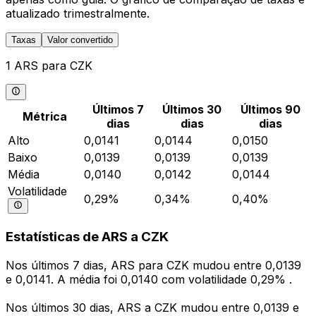
atualizado trimestralmente.
Taxas
Valor convertido
1 ARS para CZK
Últimos 7
Últimos 30
Últimos 90
Métrica
dias
dias
dias
Alto
0,0141
0,0144
0,0150
Baixo
0,0139
0,0139
0,0139
Média
0,0140
0,0142
0,0144
Volatilidade
0,29%
0,34%
0,40%
Estatísticas de ARS a CZK
Nos últimos 7 dias, ARS para CZK mudou entre 0,0139
e 0,0141. A média foi 0,0140 com volatilidade 0,29% .
Nos últimos 30 dias, ARS a CZK mudou entre 0,0139 e