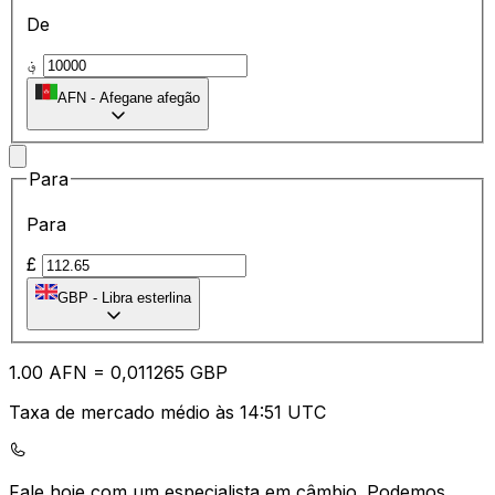
De
؋
AFN
-
Afegane afegão
Para
Para
£
GBP
-
Libra esterlina
1.00
AFN
=
0,
011265
GBP
Taxa de mercado médio às 14:51 UTC
Fale hoje com um especialista em câmbio.
Podemos