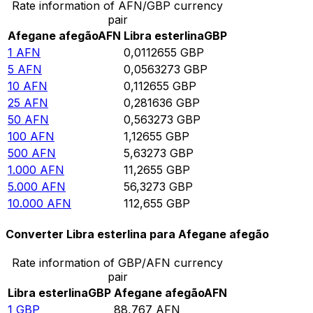
Rate information of AFN/GBP currency
pair
Afegane afegão
AFN
Libra esterlina
GBP
1
AFN
0,0112655
GBP
5
AFN
0,0563273
GBP
10
AFN
0,112655
GBP
25
AFN
0,281636
GBP
50
AFN
0,563273
GBP
100
AFN
1,12655
GBP
500
AFN
5,63273
GBP
1.000
AFN
11,2655
GBP
5.000
AFN
56,3273
GBP
10.000
AFN
112,655
GBP
Converter Libra esterlina para Afegane afegão
Rate information of GBP/AFN currency
pair
Libra esterlina
GBP
Afegane afegão
AFN
1
GBP
88,767
AFN