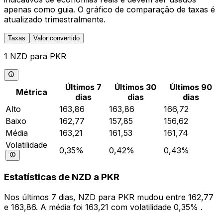
apenas como guia. O gráfico de comparação de taxas é
atualizado trimestralmente.
Taxas
Valor convertido
1 NZD para PKR
Últimos 7
Últimos 30
Últimos 90
Métrica
dias
dias
dias
Alto
163,86
163,86
166,72
Baixo
162,77
157,85
156,62
Média
163,21
161,53
161,74
Volatilidade
0,35%
0,42%
0,43%
Estatísticas de NZD a PKR
Nos últimos 7 dias, NZD para PKR mudou entre 162,77
e 163,86. A média foi 163,21 com volatilidade 0,35% .