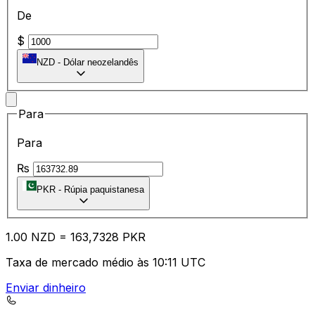
De
$
NZD
-
Dólar neozelandês
Para
Para
₨
PKR
-
Rúpia paquistanesa
1.00
NZD
=
16
3,7328
PKR
Taxa de mercado médio às 10:11 UTC
Enviar dinheiro