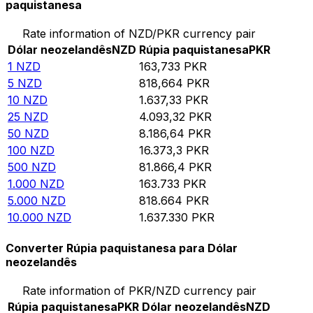
paquistanesa
Rate information of NZD/PKR currency pair
Dólar neozelandês
NZD
Rúpia paquistanesa
PKR
1
NZD
163,733
PKR
5
NZD
818,664
PKR
10
NZD
1.637,33
PKR
25
NZD
4.093,32
PKR
50
NZD
8.186,64
PKR
100
NZD
16.373,3
PKR
500
NZD
81.866,4
PKR
1.000
NZD
163.733
PKR
5.000
NZD
818.664
PKR
10.000
NZD
1.637.330
PKR
Converter Rúpia paquistanesa para Dólar
neozelandês
Rate information of PKR/NZD currency pair
Rúpia paquistanesa
PKR
Dólar neozelandês
NZD