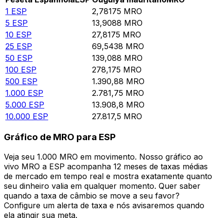
1
ESP
2,78175
MRO
5
ESP
13,9088
MRO
10
ESP
27,8175
MRO
25
ESP
69,5438
MRO
50
ESP
139,088
MRO
100
ESP
278,175
MRO
500
ESP
1.390,88
MRO
1.000
ESP
2.781,75
MRO
5.000
ESP
13.908,8
MRO
10.000
ESP
27.817,5
MRO
Gráfico de MRO para ESP
Veja seu 1.000 MRO em movimento. Nosso gráfico ao
vivo MRO a ESP acompanha 12 meses de taxas médias
de mercado em tempo real e mostra exatamente quanto
seu dinheiro valia em qualquer momento. Quer saber
quando a taxa de câmbio se move a seu favor?
Configure um alerta de taxa e nós avisaremos quando
ela atingir sua meta.