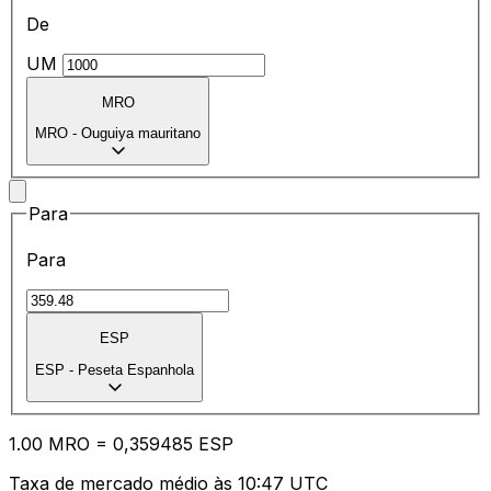
De
UM
MRO
MRO
-
Ouguiya mauritano
Para
Para
ESP
ESP
-
Peseta Espanhola
1.00
MRO
=
0,
359485
ESP
Taxa de mercado médio às 10:47 UTC