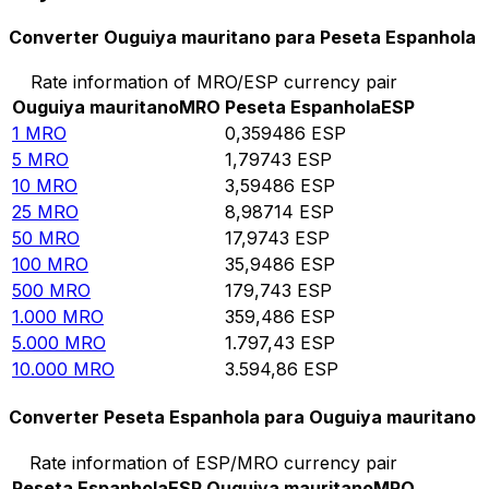
Converter Ouguiya mauritano para Peseta Espanhola
Rate information of MRO/ESP currency pair
Ouguiya mauritano
MRO
Peseta Espanhola
ESP
1
MRO
0,359486
ESP
5
MRO
1,79743
ESP
10
MRO
3,59486
ESP
25
MRO
8,98714
ESP
50
MRO
17,9743
ESP
100
MRO
35,9486
ESP
500
MRO
179,743
ESP
1.000
MRO
359,486
ESP
5.000
MRO
1.797,43
ESP
10.000
MRO
3.594,86
ESP
Converter Peseta Espanhola para Ouguiya mauritano
Rate information of ESP/MRO currency pair
Peseta Espanhola
ESP
Ouguiya mauritano
MRO