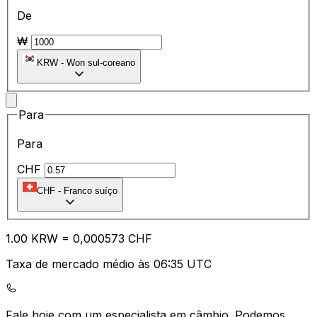
De
₩
KRW
-
Won sul-coreano
Para
Para
CHF
CHF
-
Franco suíço
1.00
KRW
=
0,
000573
CHF
Taxa de mercado médio às 06:35 UTC
Fale hoje com um especialista em câmbio.
Podemos