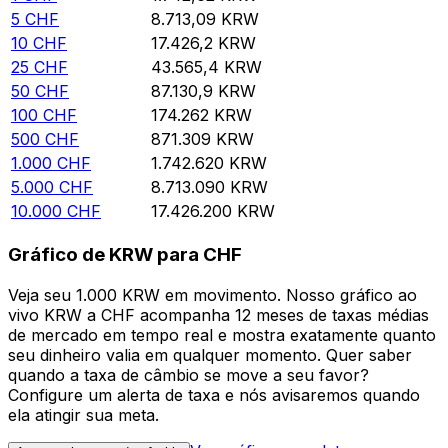
5
CHF
8.713,09
KRW
10
CHF
17.426,2
KRW
25
CHF
43.565,4
KRW
50
CHF
87.130,9
KRW
100
CHF
174.262
KRW
500
CHF
871.309
KRW
1.000
CHF
1.742.620
KRW
5.000
CHF
8.713.090
KRW
10.000
CHF
17.426.200
KRW
Gráfico de KRW para CHF
Veja seu 1.000 KRW em movimento. Nosso gráfico ao
vivo KRW a CHF acompanha 12 meses de taxas médias
de mercado em tempo real e mostra exatamente quanto
seu dinheiro valia em qualquer momento. Quer saber
quando a taxa de câmbio se move a seu favor?
Configure um alerta de taxa e nós avisaremos quando
ela atingir sua meta.