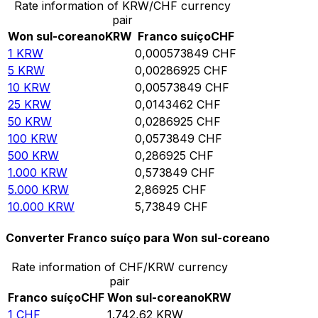
Rate information of KRW/CHF currency
pair
Won sul-coreano
KRW
Franco suíço
CHF
1
KRW
0,000573849
CHF
5
KRW
0,00286925
CHF
10
KRW
0,00573849
CHF
25
KRW
0,0143462
CHF
50
KRW
0,0286925
CHF
100
KRW
0,0573849
CHF
500
KRW
0,286925
CHF
1.000
KRW
0,573849
CHF
5.000
KRW
2,86925
CHF
10.000
KRW
5,73849
CHF
Converter Franco suíço para Won sul-coreano
Rate information of CHF/KRW currency
pair
Franco suíço
CHF
Won sul-coreano
KRW
1
CHF
1.742,62
KRW