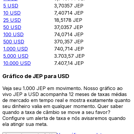
5
USD
3,70357
JEP
10
USD
7,40714
JEP
25
USD
18,5178
JEP
50
USD
37,0357
JEP
100
USD
74,0714
JEP
500
USD
370,357
JEP
1.000
USD
740,714
JEP
5.000
USD
3.703,57
JEP
10.000
USD
7.407,14
JEP
Gráfico de JEP para USD
Veja seu 1.000 JEP em movimento. Nosso gráfico ao
vivo JEP a USD acompanha 12 meses de taxas médias
de mercado em tempo real e mostra exatamente quanto
seu dinheiro valia em qualquer momento. Quer saber
quando a taxa de câmbio se move a seu favor?
Configure um alerta de taxa e nós avisaremos quando
ela atingir sua meta.