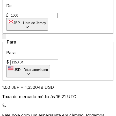
De
£
JEP
-
Libra de Jersey
Para
Para
$
USD
-
Dólar americano
1.00
JEP
=
1,
350049
USD
Taxa de mercado médio às 16:21 UTC
Fale hoje com um especialista em câmbio.
Podemos