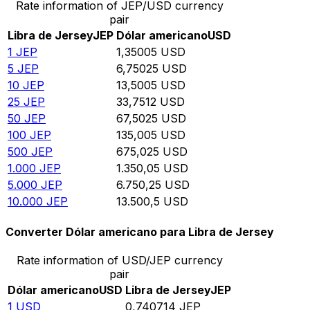
Rate information of JEP/USD currency
pair
Libra de Jersey
JEP
Dólar americano
USD
1
JEP
1,35005
USD
5
JEP
6,75025
USD
10
JEP
13,5005
USD
25
JEP
33,7512
USD
50
JEP
67,5025
USD
100
JEP
135,005
USD
500
JEP
675,025
USD
1.000
JEP
1.350,05
USD
5.000
JEP
6.750,25
USD
10.000
JEP
13.500,5
USD
Converter Dólar americano para Libra de Jersey
Rate information of USD/JEP currency
pair
Dólar americano
USD
Libra de Jersey
JEP
1
USD
0,740714
JEP