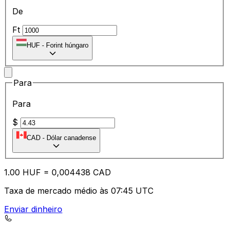
De
Ft
HUF
-
Forint húngaro
Para
Para
$
CAD
-
Dólar canadense
1.00
HUF
=
0,
004438
CAD
Taxa de mercado médio às 07:45 UTC
Enviar dinheiro