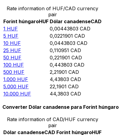
Rate information of HUF/CAD currency
pair
Forint húngaro
HUF
Dólar canadense
CAD
1
HUF
0,00443803
CAD
5
HUF
0,0221901
CAD
10
HUF
0,0443803
CAD
25
HUF
0,110951
CAD
50
HUF
0,221901
CAD
100
HUF
0,443803
CAD
500
HUF
2,21901
CAD
1.000
HUF
4,43803
CAD
5.000
HUF
22,1901
CAD
10.000
HUF
44,3803
CAD
Converter Dólar canadense para Forint húngaro
Rate information of CAD/HUF currency
pair
Dólar canadense
CAD
Forint húngaro
HUF