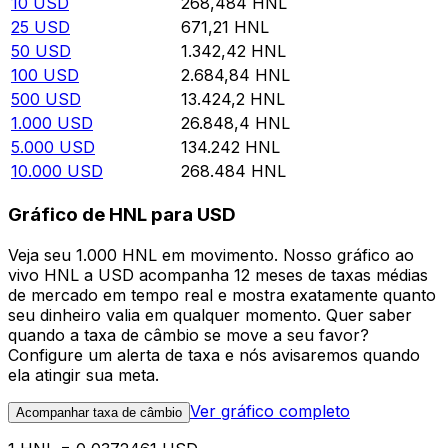
10
USD
268,484
HNL
25
USD
671,21
HNL
50
USD
1.342,42
HNL
100
USD
2.684,84
HNL
500
USD
13.424,2
HNL
1.000
USD
26.848,4
HNL
5.000
USD
134.242
HNL
10.000
USD
268.484
HNL
Gráfico de HNL para USD
Veja seu 1.000 HNL em movimento. Nosso gráfico ao
vivo HNL a USD acompanha 12 meses de taxas médias
de mercado em tempo real e mostra exatamente quanto
seu dinheiro valia em qualquer momento. Quer saber
quando a taxa de câmbio se move a seu favor?
Configure um alerta de taxa e nós avisaremos quando
ela atingir sua meta.
Ver gráfico completo
Acompanhar taxa de câmbio