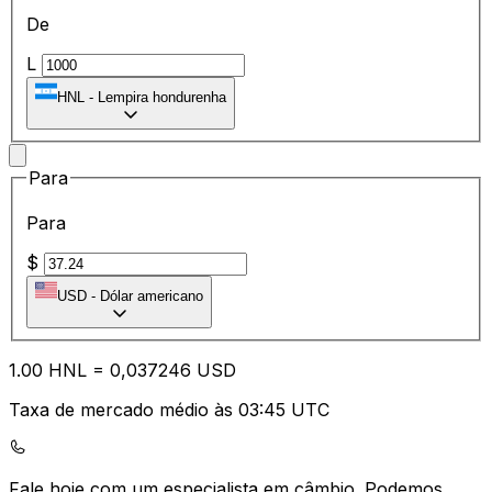
De
L
HNL
-
Lempira hondurenha
Para
Para
$
USD
-
Dólar americano
1.00
HNL
=
0,
037246
USD
Taxa de mercado médio às 03:45 UTC
Fale hoje com um especialista em câmbio.
Podemos