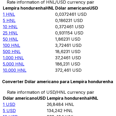
Rate information of HNL/USD currency pair
Lempira hondurenha
HNL
Dólar americano
USD
1
HNL
0,0372461
USD
5
HNL
0,186231
USD
10
HNL
0,372461
USD
25
HNL
0,931154
USD
50
HNL
1,86231
USD
100
HNL
3,72461
USD
500
HNL
18,6231
USD
1.000
HNL
37,2461
USD
5.000
HNL
186,231
USD
10.000
HNL
372,461
USD
Converter Dólar americano para Lempira hondurenha
Rate information of USD/HNL currency pair
Dólar americano
USD
Lempira hondurenha
HNL
1
USD
26,8484
HNL
5
USD
134,242
HNL