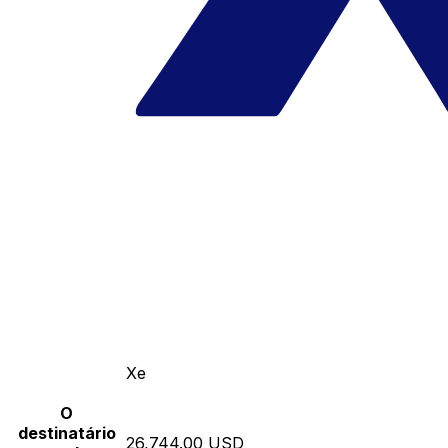
Xe
O
destinatário
26,744.00 USD