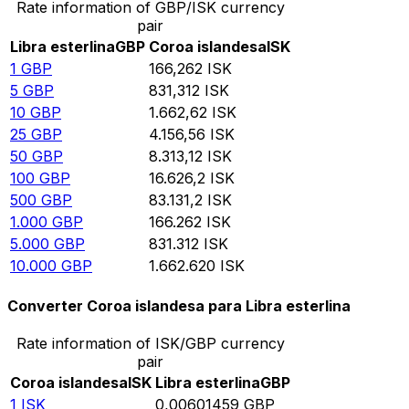
Rate information of GBP/ISK currency
pair
Libra esterlina
GBP
Coroa islandesa
ISK
1
GBP
166,262
ISK
5
GBP
831,312
ISK
10
GBP
1.662,62
ISK
25
GBP
4.156,56
ISK
50
GBP
8.313,12
ISK
100
GBP
16.626,2
ISK
500
GBP
83.131,2
ISK
1.000
GBP
166.262
ISK
5.000
GBP
831.312
ISK
10.000
GBP
1.662.620
ISK
Converter Coroa islandesa para Libra esterlina
Rate information of ISK/GBP currency
pair
Coroa islandesa
ISK
Libra esterlina
GBP
1
ISK
0,00601459
GBP