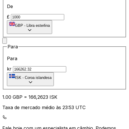
De
£
GBP
-
Libra esterlina
Para
Para
kr
ISK
-
Coroa islandesa
1.00
GBP
=
16
6,2623
ISK
Taxa de mercado médio às 23:53 UTC
Fale hoje com um especialista em câmbio.
Podemos