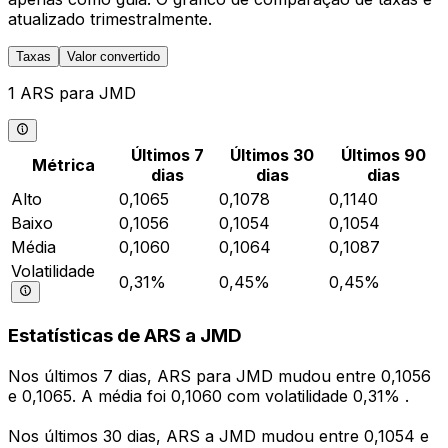
atualizado trimestralmente.
Taxas
Valor convertido
1 ARS para JMD
Últimos 7
Últimos 30
Últimos 90
Métrica
dias
dias
dias
Alto
0,1065
0,1078
0,1140
Baixo
0,1056
0,1054
0,1054
Média
0,1060
0,1064
0,1087
Volatilidade
0,31%
0,45%
0,45%
Estatísticas de ARS a JMD
Nos últimos 7 dias, ARS para JMD mudou entre 0,1056
e 0,1065. A média foi 0,1060 com volatilidade 0,31% .
Nos últimos 30 dias, ARS a JMD mudou entre 0,1054 e