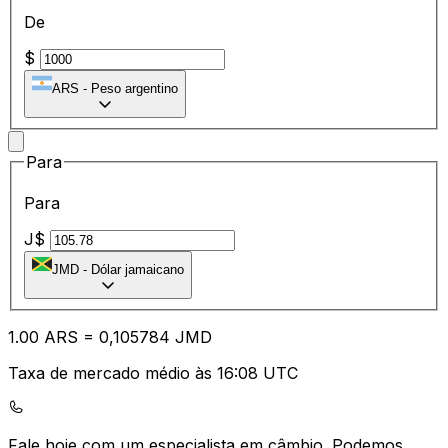
De
$
ARS
-
Peso argentino
Para
Para
J$
JMD
-
Dólar jamaicano
1.00
ARS
=
0,
105784
JMD
Taxa de mercado médio às 16:08 UTC
Fale hoje com um especialista em câmbio.
Podemos