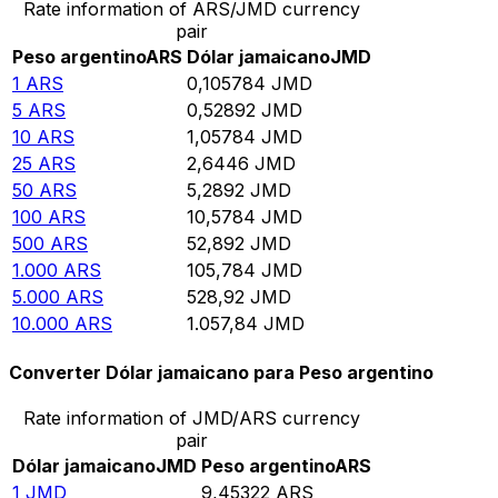
Rate information of ARS/JMD currency
pair
Peso argentino
ARS
Dólar jamaicano
JMD
1
ARS
0,105784
JMD
5
ARS
0,52892
JMD
10
ARS
1,05784
JMD
25
ARS
2,6446
JMD
50
ARS
5,2892
JMD
100
ARS
10,5784
JMD
500
ARS
52,892
JMD
1.000
ARS
105,784
JMD
5.000
ARS
528,92
JMD
10.000
ARS
1.057,84
JMD
Converter Dólar jamaicano para Peso argentino
Rate information of JMD/ARS currency
pair
Dólar jamaicano
JMD
Peso argentino
ARS
1
JMD
9,45322
ARS