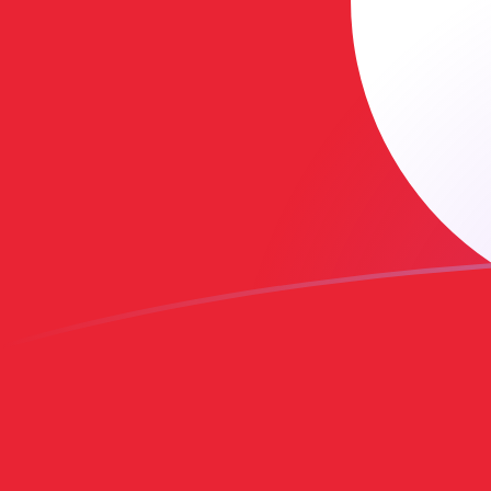
Taxas de câmbio de ADA para TRY ho
Converter Cardano para Lira turca
Rate information of
ADA/TRY currency pair
Cardano
ADA
Lira turca
TRY
1
ADA
9,53966
TRY
5
ADA
47,6983
TRY
10
ADA
95,3966
TRY
25
ADA
238,491
TRY
50
ADA
476,983
TRY
100
ADA
953,966
TRY
500
ADA
4.769,83
TRY
1.000
ADA
9.539,66
TRY
5.000
ADA
47.698,3
TRY
10.000
ADA
95.396,6
TRY