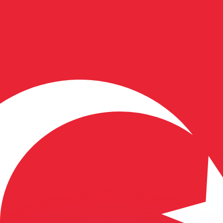
ar taxas concorrentes.
so é apenas para fins informativos. Você não pagará essa
r com a Xe?