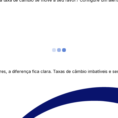
 taxa de câmbio se move a seu favor? Configure um alerta
s, a diferença fica clara. Taxas de câmbio imbatíveis e s