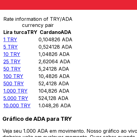
Converter Lira turca para Cardano
Rate information of TRY/ADA
currency pair
Lira turca
TRY
Cardano
ADA
1
TRY
0,104826
ADA
5
TRY
0,524128
ADA
10
TRY
1,04826
ADA
25
TRY
2,62064
ADA
50
TRY
5,24128
ADA
100
TRY
10,4826
ADA
500
TRY
52,4128
ADA
1.000
TRY
104,826
ADA
5.000
TRY
524,128
ADA
10.000
TRY
1.048,26
ADA
Gráfico de ADA para TRY
Veja seu 1.000 ADA em movimento. Nosso gráfico ao vi