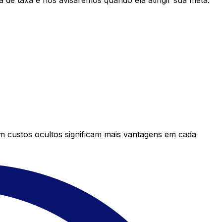
 de taxa e nós avisaremos quando ela atingir sua meta.
em custos ocultos significam mais vantagens em cada