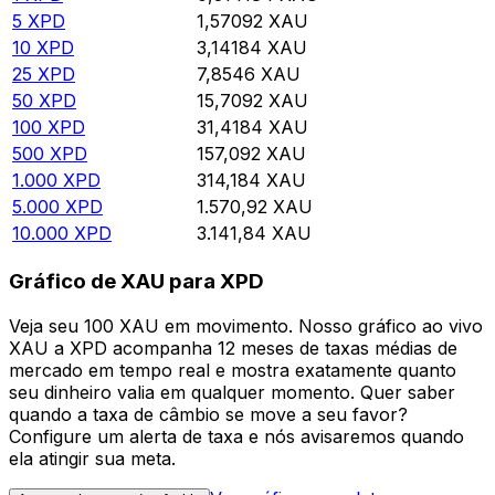
5
XPD
1,57092
XAU
10
XPD
3,14184
XAU
25
XPD
7,8546
XAU
50
XPD
15,7092
XAU
100
XPD
31,4184
XAU
500
XPD
157,092
XAU
1.000
XPD
314,184
XAU
5.000
XPD
1.570,92
XAU
10.000
XPD
3.141,84
XAU
Gráfico de XAU para XPD
Veja seu 100 XAU em movimento. Nosso gráfico ao vivo
XAU a XPD acompanha 12 meses de taxas médias de
mercado em tempo real e mostra exatamente quanto
seu dinheiro valia em qualquer momento. Quer saber
quando a taxa de câmbio se move a seu favor?
Configure um alerta de taxa e nós avisaremos quando
ela atingir sua meta.