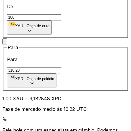
De
XAU
-
Onça de ouro
Para
Para
XPD
-
Onça de paládio
1.00
XAU
=
3,
182848
XPD
Taxa de mercado médio às 10:22 UTC
Fale hoje com um especialista em câmbio.
Podemos