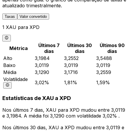
atualizado trimestralmente.
Taxas
Valor convertido
1 XAU para XPD
Últimos 7
Últimos 30
Últimos 90
Métrica
dias
dias
dias
Alto
3,1984
3,2552
3,5488
Baixo
3,0119
3,0119
3,0119
Média
3,1290
3,1716
3,2559
Volatilidade
3,02%
1,81%
1,59%
Estatísticas de XAU a XPD
Nos últimos 7 dias, XAU para XPD mudou entre 3,0119
e 3,1984. A média foi 3,1290 com volatilidade 3,02% .
Nos últimos 30 dias, XAU a XPD mudou entre 3,0119 e