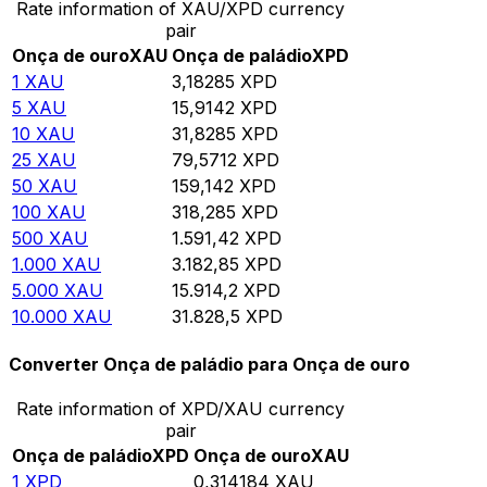
Rate information of XAU/XPD currency
pair
Onça de ouro
XAU
Onça de paládio
XPD
1
XAU
3,18285
XPD
5
XAU
15,9142
XPD
10
XAU
31,8285
XPD
25
XAU
79,5712
XPD
50
XAU
159,142
XPD
100
XAU
318,285
XPD
500
XAU
1.591,42
XPD
1.000
XAU
3.182,85
XPD
5.000
XAU
15.914,2
XPD
10.000
XAU
31.828,5
XPD
Converter Onça de paládio para Onça de ouro
Rate information of XPD/XAU currency
pair
Onça de paládio
XPD
Onça de ouro
XAU
1
XPD
0,314184
XAU