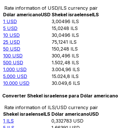
Rate information of USD/ILS currency pair
Dólar americano
USD
Shekel israelense
ILS
1
USD
3,00496
ILS
5
USD
15,0248
ILS
10
USD
30,0496
ILS
25
USD
75,1241
ILS
50
USD
150,248
ILS
100
USD
300,496
ILS
500
USD
1.502,48
ILS
1.000
USD
3.004,96
ILS
5.000
USD
15.024,8
ILS
10.000
USD
30.049,6
ILS
Converter Shekel israelense para Dólar americano
Rate information of ILS/USD currency pair
Shekel israelense
ILS
Dólar americano
USD
1
ILS
0,332783
USD
5
ILS
1,66391
USD