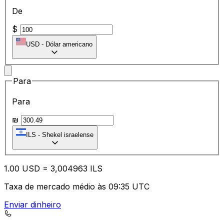
De
$
USD
-
Dólar americano
Para
Para
₪
ILS
-
Shekel israelense
1.00
USD
=
3,
004963
ILS
Taxa de mercado médio às 09:35 UTC
Enviar dinheiro