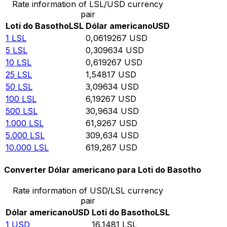
Rate information of LSL/USD currency
pair
Loti do Basotho
LSL
Dólar americano
USD
1
LSL
0,0619267
USD
5
LSL
0,309634
USD
10
LSL
0,619267
USD
25
LSL
1,54817
USD
50
LSL
3,09634
USD
100
LSL
6,19267
USD
500
LSL
30,9634
USD
1.000
LSL
61,9267
USD
5.000
LSL
309,634
USD
10.000
LSL
619,267
USD
Converter Dólar americano para Loti do Basotho
Rate information of USD/LSL currency
pair
Dólar americano
USD
Loti do Basotho
LSL
1
USD
16,1481
LSL