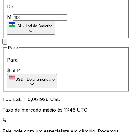
De
M
LSL
-
Loti do Basotho
Para
Para
$
USD
-
Dólar americano
1.00
LSL
=
0,
061926
USD
Taxa de mercado médio às 11:46 UTC
Fale hoje com um especialista em câmbio.
Podemos