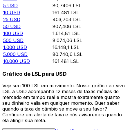
5
USD
80,7406
LSL
10
USD
161,481
LSL
25
USD
403,703
LSL
50
USD
807,406
LSL
100
USD
1.614,81
LSL
500
USD
8.074,06
LSL
1.000
USD
16.148,1
LSL
5.000
USD
80.740,6
LSL
10.000
USD
161.481
LSL
Gráfico de LSL para USD
Veja seu 100 LSL em movimento. Nosso gráfico ao vivo
LSL a USD acompanha 12 meses de taxas médias de
mercado em tempo real e mostra exatamente quanto
seu dinheiro valia em qualquer momento. Quer saber
quando a taxa de câmbio se move a seu favor?
Configure um alerta de taxa e nós avisaremos quando
ela atingir sua meta.