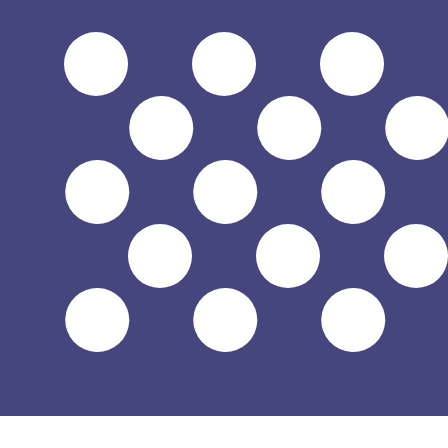
$
USD
-
Dólar americano
1.00
KES
=
0,
007730
USD
Taxa de mercado médio às 14:54 UTC
Fale hoje com um especialista em câmbio.
Podemos super
Agendar chamada
Usamos a taxa de mercado médio no nosso Conversor. Is
Você sabia que é possível enviar dinheiro para o exterio
Inscreva-se hoje