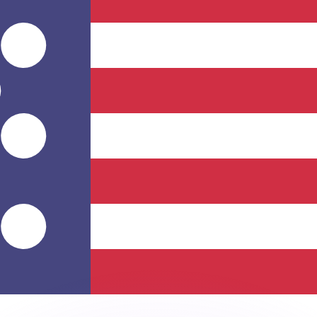
ar taxas concorrentes.
so é apenas para fins informativos. Você não pagará essa
r com a Xe?