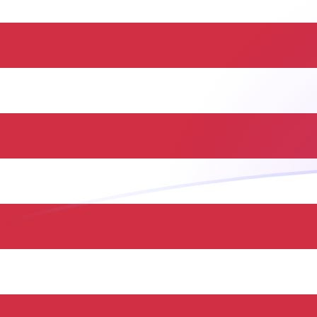
Taxas de câmbio de KES para USD ho
Converter Xelim queniano para Dólar americano
Rate information of KES/USD currency
pair
Xelim queniano
KES
Dólar americano
USD
1
KES
0,00773023
USD
5
KES
0,0386512
USD
10
KES
0,0773023
USD
25
KES
0,193256
USD
50
KES
0,386512
USD
100
KES
0,773023
USD
500
KES
3,86512
USD
1.000
KES
7,73023
USD
5.000
KES
38,6512
USD
10.000
KES
77,3023
USD
Converter Dólar americano para Xelim queniano