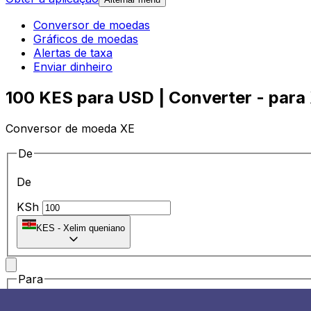
Conversor de moedas
Gráficos de moedas
Alertas de taxa
Enviar dinheiro
100 KES para USD | Converter - para 
Conversor de moeda XE
De
De
KSh
KES
-
Xelim queniano
Para
Para