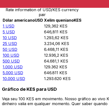
Rate information of USD/KES currency
pair
Dólar americano
USD
Xelim queniano
KES
1
USD
129,362
KES
5
USD
646,811
KES
10
USD
1.293,62
KES
25
USD
3.234,06
KES
50
USD
6.468,11
KES
100
USD
12.936,2
KES
500
USD
64.681,1
KES
1.000
USD
129.362
KES
5.000
USD
646.811
KES
10.000
USD
1.293.620
KES
Gráfico de KES para USD
Veja seu 100 KES em movimento. Nosso gráfico ao vivo
dinheiro valia em qualquer momento. Quer saber quando a