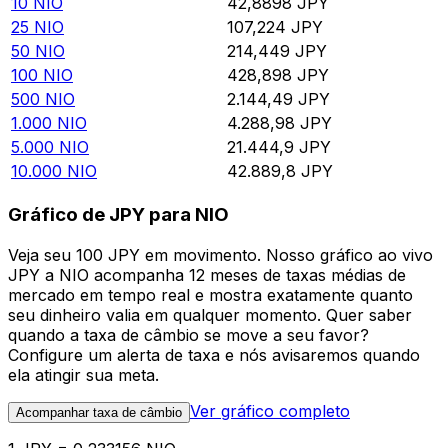
10
NIO
42,8898
JPY
25
NIO
107,224
JPY
50
NIO
214,449
JPY
100
NIO
428,898
JPY
500
NIO
2.144,49
JPY
1.000
NIO
4.288,98
JPY
5.000
NIO
21.444,9
JPY
10.000
NIO
42.889,8
JPY
Gráfico de JPY para NIO
Veja seu 100 JPY em movimento. Nosso gráfico ao vivo
JPY a NIO acompanha 12 meses de taxas médias de
mercado em tempo real e mostra exatamente quanto
seu dinheiro valia em qualquer momento. Quer saber
quando a taxa de câmbio se move a seu favor?
Configure um alerta de taxa e nós avisaremos quando
ela atingir sua meta.
Ver gráfico completo
Acompanhar taxa de câmbio