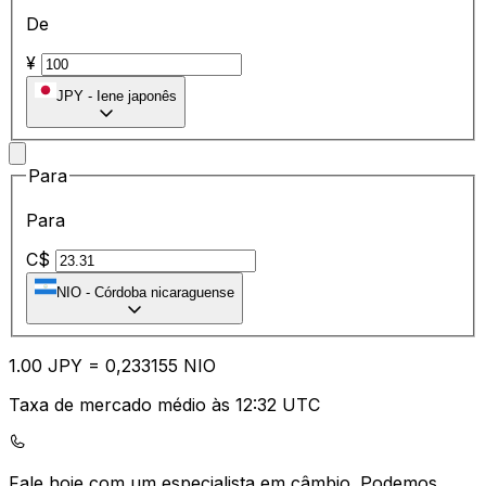
De
¥
JPY
-
Iene japonês
Para
Para
C$
NIO
-
Córdoba nicaraguense
1.00
JPY
=
0,
233155
NIO
Taxa de mercado médio às 12:32 UTC
Fale hoje com um especialista em câmbio.
Podemos