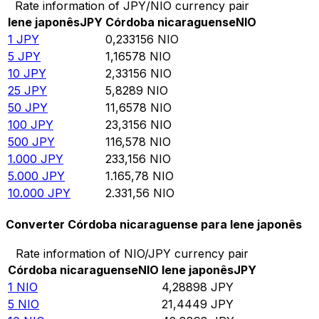
Rate information of JPY/NIO currency pair
Iene japonês
JPY
Córdoba nicaraguense
NIO
1
JPY
0,233156
NIO
5
JPY
1,16578
NIO
10
JPY
2,33156
NIO
25
JPY
5,8289
NIO
50
JPY
11,6578
NIO
100
JPY
23,3156
NIO
500
JPY
116,578
NIO
1.000
JPY
233,156
NIO
5.000
JPY
1.165,78
NIO
10.000
JPY
2.331,56
NIO
Converter Córdoba nicaraguense para Iene japonês
Rate information of NIO/JPY currency pair
Córdoba nicaraguense
NIO
Iene japonês
JPY
1
NIO
4,28898
JPY
5
NIO
21,4449
JPY