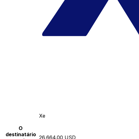
Xe
O
destinatário
26,664.00 USD