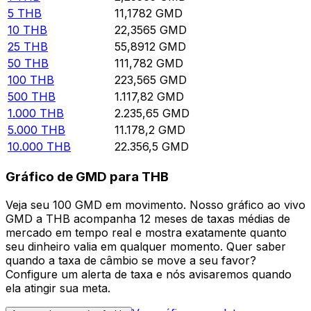
5
THB
11,1782
GMD
10
THB
22,3565
GMD
25
THB
55,8912
GMD
50
THB
111,782
GMD
100
THB
223,565
GMD
500
THB
1.117,82
GMD
1.000
THB
2.235,65
GMD
5.000
THB
11.178,2
GMD
10.000
THB
22.356,5
GMD
Gráfico de GMD para THB
Veja seu 100 GMD em movimento. Nosso gráfico ao vivo
GMD a THB acompanha 12 meses de taxas médias de
mercado em tempo real e mostra exatamente quanto
seu dinheiro valia em qualquer momento. Quer saber
quando a taxa de câmbio se move a seu favor?
Configure um alerta de taxa e nós avisaremos quando
ela atingir sua meta.