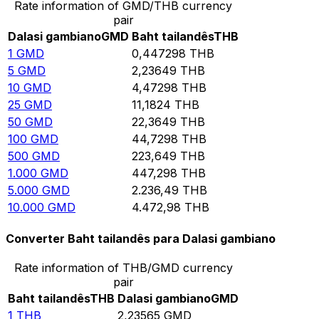
Rate information of GMD/THB currency
pair
Dalasi gambiano
GMD
Baht tailandês
THB
1
GMD
0,447298
THB
5
GMD
2,23649
THB
10
GMD
4,47298
THB
25
GMD
11,1824
THB
50
GMD
22,3649
THB
100
GMD
44,7298
THB
500
GMD
223,649
THB
1.000
GMD
447,298
THB
5.000
GMD
2.236,49
THB
10.000
GMD
4.472,98
THB
Converter Baht tailandês para Dalasi gambiano
Rate information of THB/GMD currency
pair
Baht tailandês
THB
Dalasi gambiano
GMD
1
THB
2,23565
GMD