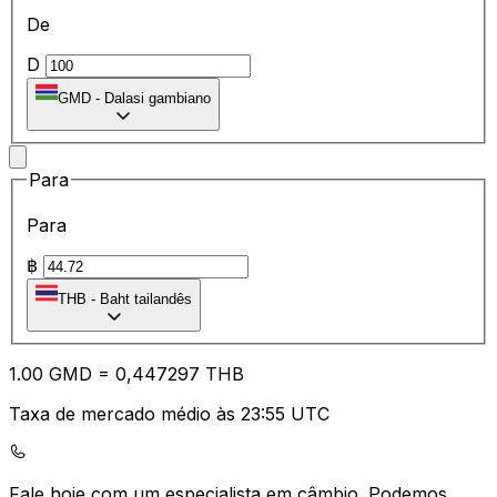
De
D
GMD
-
Dalasi gambiano
Para
Para
฿
THB
-
Baht tailandês
1.00
GMD
=
0,
447297
THB
Taxa de mercado médio às 23:55 UTC
Fale hoje com um especialista em câmbio.
Podemos