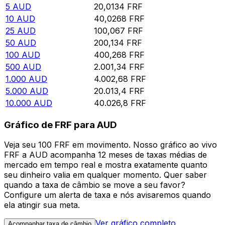
5
AUD
20,0134
FRF
10
AUD
40,0268
FRF
25
AUD
100,067
FRF
50
AUD
200,134
FRF
100
AUD
400,268
FRF
500
AUD
2.001,34
FRF
1.000
AUD
4.002,68
FRF
5.000
AUD
20.013,4
FRF
10.000
AUD
40.026,8
FRF
Gráfico de FRF para AUD
Veja seu 100 FRF em movimento. Nosso gráfico ao vivo
FRF a AUD acompanha 12 meses de taxas médias de
mercado em tempo real e mostra exatamente quanto
seu dinheiro valia em qualquer momento. Quer saber
quando a taxa de câmbio se move a seu favor?
Configure um alerta de taxa e nós avisaremos quando
ela atingir sua meta.
Ver gráfico completo
Acompanhar taxa de câmbio