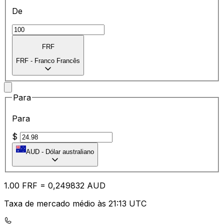
De
FRF
FRF
-
Franco Francês
Para
Para
$
AUD
-
Dólar australiano
1.00
FRF
=
0,
249832
AUD
Taxa de mercado médio às 21:13 UTC