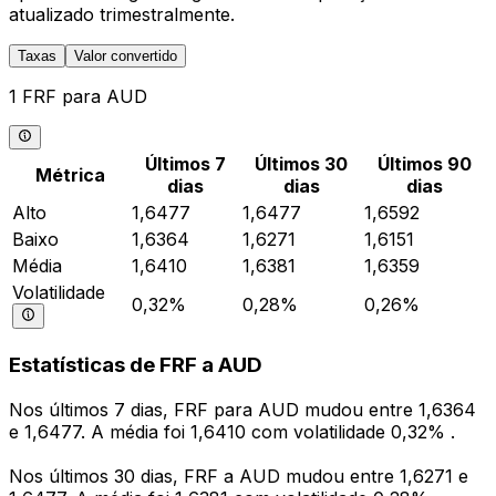
atualizado trimestralmente.
Taxas
Valor convertido
1 FRF para AUD
Últimos 7
Últimos 30
Últimos 90
Métrica
dias
dias
dias
Alto
1,6477
1,6477
1,6592
Baixo
1,6364
1,6271
1,6151
Média
1,6410
1,6381
1,6359
Volatilidade
0,32%
0,28%
0,26%
Estatísticas de FRF a AUD
Nos últimos 7 dias, FRF para AUD mudou entre 1,6364
e 1,6477. A média foi 1,6410 com volatilidade 0,32% .
Nos últimos 30 dias, FRF a AUD mudou entre 1,6271 e