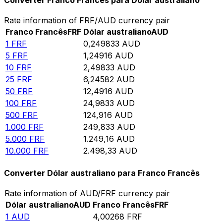
Converter Franco Francês para Dólar australiano
Rate information of FRF/AUD currency pair
Franco Francês
FRF
Dólar australiano
AUD
1
FRF
0,249833
AUD
5
FRF
1,24916
AUD
10
FRF
2,49833
AUD
25
FRF
6,24582
AUD
50
FRF
12,4916
AUD
100
FRF
24,9833
AUD
500
FRF
124,916
AUD
1.000
FRF
249,833
AUD
5.000
FRF
1.249,16
AUD
10.000
FRF
2.498,33
AUD
Converter Dólar australiano para Franco Francês
Rate information of AUD/FRF currency pair
Dólar australiano
AUD
Franco Francês
FRF
1
AUD
4,00268
FRF