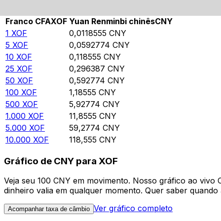
Rate information of XOF/CNY currency pair
Franco CFA
XOF
Yuan Renminbi chinês
CNY
1
XOF
0,0118555
CNY
5
XOF
0,0592774
CNY
10
XOF
0,118555
CNY
25
XOF
0,296387
CNY
50
XOF
0,592774
CNY
100
XOF
1,18555
CNY
500
XOF
5,92774
CNY
1.000
XOF
11,8555
CNY
5.000
XOF
59,2774
CNY
10.000
XOF
118,555
CNY
Gráfico de CNY para XOF
Veja seu 100 CNY em movimento. Nosso gráfico ao vivo
dinheiro valia em qualquer momento. Quer saber quando a
Ver gráfico completo
Acompanhar taxa de câmbio