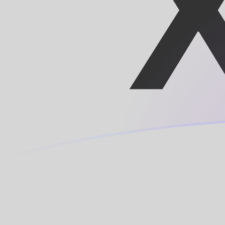
Taxas de câmbio de CNY para XOF ho
Converter Yuan Renminbi chinês para Franco CFA
Rate information of CNY/XOF currency pair
Yuan Renminbi chinês
CNY
Franco CFA
XOF
1
CNY
84,3491
XOF
5
CNY
421,746
XOF
10
CNY
843,491
XOF
25
CNY
2.108,73
XOF
50
CNY
4.217,46
XOF
100
CNY
8.434,91
XOF
500
CNY
42.174,6
XOF
1.000
CNY
84.349,1
XOF
5.000
CNY
421.746
XOF
10.000
CNY
843.491
XOF
Converter Franco CFA para Yuan Renminbi chinês