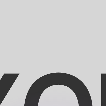
ar taxas concorrentes.
so é apenas para fins informativos. Você não pagará essa
r com a Xe?