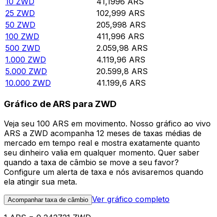
10
ZWD
41,1996
ARS
25
ZWD
102,999
ARS
50
ZWD
205,998
ARS
100
ZWD
411,996
ARS
500
ZWD
2.059,98
ARS
1.000
ZWD
4.119,96
ARS
5.000
ZWD
20.599,8
ARS
10.000
ZWD
41.199,6
ARS
Gráfico de ARS para ZWD
Veja seu 100 ARS em movimento. Nosso gráfico ao vivo
ARS a ZWD acompanha 12 meses de taxas médias de
mercado em tempo real e mostra exatamente quanto
seu dinheiro valia em qualquer momento. Quer saber
quando a taxa de câmbio se move a seu favor?
Configure um alerta de taxa e nós avisaremos quando
ela atingir sua meta.
Ver gráfico completo
Acompanhar taxa de câmbio