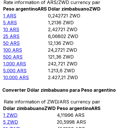
Rate information of ARS/ZWD currency pair
Peso argentino
ARS
Dólar zimbabuano
ZWD
1
ARS
0,242721
ZWD
5
ARS
1,2136
ZWD
10
ARS
2,42721
ZWD
25
ARS
6,06802
ZWD
50
ARS
12,136
ZWD
100
ARS
24,2721
ZWD
500
ARS
121,36
ZWD
1.000
ARS
242,721
ZWD
5.000
ARS
1.213,6
ZWD
10.000
ARS
2.427,21
ZWD
Converter Dólar zimbabuano para Peso argentino
Rate information of ZWD/ARS currency pair
Dólar zimbabuano
ZWD
Peso argentino
ARS
1
ZWD
4,11996
ARS
5
ZWD
20,5998
ARS