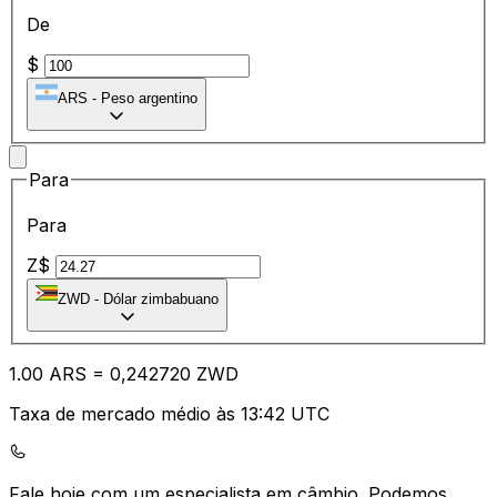
De
$
ARS
-
Peso argentino
Para
Para
Z$
ZWD
-
Dólar zimbabuano
1.00
ARS
=
0,
242720
ZWD
Taxa de mercado médio às 13:42 UTC
Fale hoje com um especialista em câmbio.
Podemos