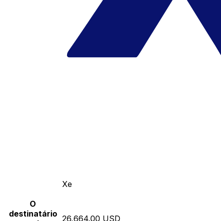
Xe
O
destinatário
26,664.00 USD