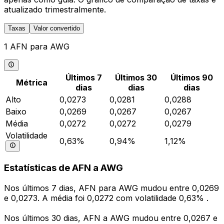
atualizado trimestralmente.
Taxas
Valor convertido
1 AFN para AWG
Últimos 7
Últimos 30
Últimos 90
Métrica
dias
dias
dias
Alto
0,0273
0,0281
0,0288
Baixo
0,0269
0,0267
0,0267
Média
0,0272
0,0272
0,0279
Volatilidade
0,63%
0,94%
1,12%
Estatísticas de AFN a AWG
Nos últimos 7 dias, AFN para AWG mudou entre 0,0269
e 0,0273. A média foi 0,0272 com volatilidade 0,63% .
Nos últimos 30 dias, AFN a AWG mudou entre 0,0267 e