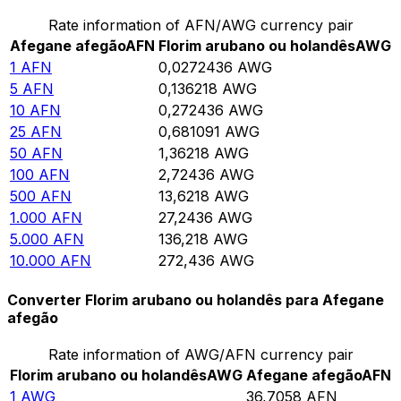
Rate information of AFN/AWG currency pair
Afegane afegão
AFN
Florim arubano ou holandês
AWG
1
AFN
0,0272436
AWG
5
AFN
0,136218
AWG
10
AFN
0,272436
AWG
25
AFN
0,681091
AWG
50
AFN
1,36218
AWG
100
AFN
2,72436
AWG
500
AFN
13,6218
AWG
1.000
AFN
27,2436
AWG
5.000
AFN
136,218
AWG
10.000
AFN
272,436
AWG
Converter Florim arubano ou holandês para Afegane
afegão
Rate information of AWG/AFN currency pair
Florim arubano ou holandês
AWG
Afegane afegão
AFN
1
AWG
36,7058
AFN