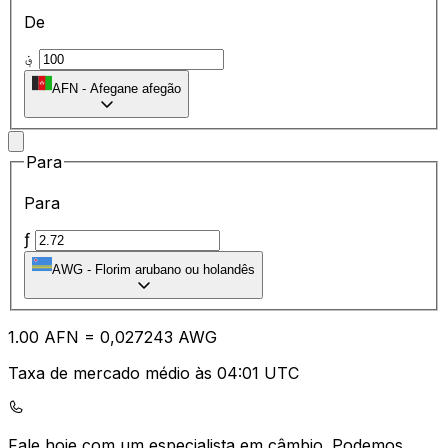
De
؋
AFN
-
Afegane afegão
Para
Para
ƒ
AWG
-
Florim arubano ou holandês
1.00
AFN
=
0,
027243
AWG
Taxa de mercado médio às 04:01 UTC
Fale hoje com um especialista em câmbio.
Podemos