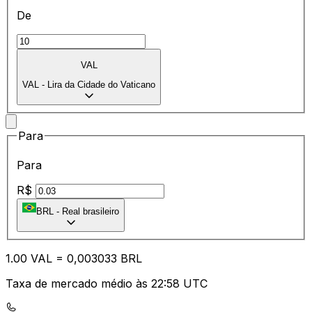
De
VAL
VAL
-
Lira da Cidade do Vaticano
Para
Para
R$
BRL
-
Real brasileiro
1.00
VAL
=
0,
003033
BRL
Taxa de mercado médio às 22:58 UTC