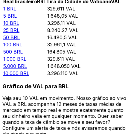
Real brasileiro
BRL
Lira da Cidade do Vaticano
VAL
1
BRL
329,611
VAL
5
BRL
1.648,05
VAL
10
BRL
3.296,11
VAL
25
BRL
8.240,27
VAL
50
BRL
16.480,5
VAL
100
BRL
32.961,1
VAL
500
BRL
164.805
VAL
1.000
BRL
329.611
VAL
5.000
BRL
1.648.050
VAL
10.000
BRL
3.296.110
VAL
Gráfico de VAL para BRL
Veja seu 10 VAL em movimento. Nosso gráfico ao vivo
VAL a BRL acompanha 12 meses de taxas médias de
mercado em tempo real e mostra exatamente quanto
seu dinheiro valia em qualquer momento. Quer saber
quando a taxa de câmbio se move a seu favor?
Configure um alerta de taxa e nós avisaremos quando