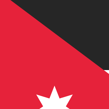
JD
JOD
-
Dinar jordaniano
1.00
TRY
=
0,
014868
JOD
Taxa de mercado médio às 08:30 UTC
Fale hoje com um especialista em câmbio.
Podemos super
Agendar chamada
Usamos a taxa de mercado médio no nosso Conversor. Is
Você sabia que é possível enviar dinheiro para o exterio
Inscreva-se hoje