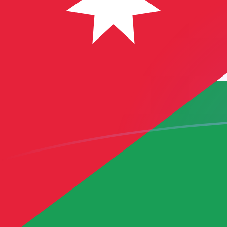
Taxas de câmbio de TRY para JOD ho
Converter Lira turca para Dinar jordaniano
Rate information of TRY/JOD
currency pair
Lira turca
TRY
Dinar jordaniano
JOD
1
TRY
0,0148688
JOD
5
TRY
0,0743438
JOD
10
TRY
0,148688
JOD
25
TRY
0,371719
JOD
50
TRY
0,743438
JOD
100
TRY
1,48688
JOD
500
TRY
7,43438
JOD
1.000
TRY
14,8688
JOD
5.000
TRY
74,3438
JOD
10.000
TRY
148,688
JOD
Converter Dinar jordaniano para Lira turca