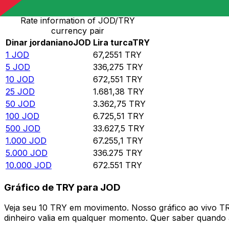
Rate information of JOD/TRY
currency pair
Dinar jordaniano
JOD
Lira turca
TRY
1
JOD
67,2551
TRY
5
JOD
336,275
TRY
10
JOD
672,551
TRY
25
JOD
1.681,38
TRY
50
JOD
3.362,75
TRY
100
JOD
6.725,51
TRY
500
JOD
33.627,5
TRY
1.000
JOD
67.255,1
TRY
5.000
JOD
336.275
TRY
10.000
JOD
672.551
TRY
Gráfico de TRY para JOD
Veja seu 10 TRY em movimento. Nosso gráfico ao vivo 
dinheiro valia em qualquer momento. Quer saber quando a