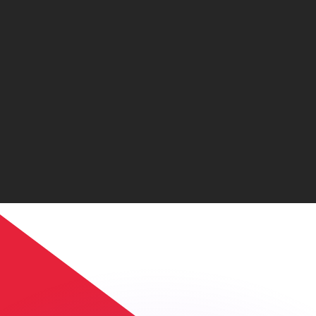
ar taxas concorrentes.
so é apenas para fins informativos. Você não pagará essa
r com a Xe?