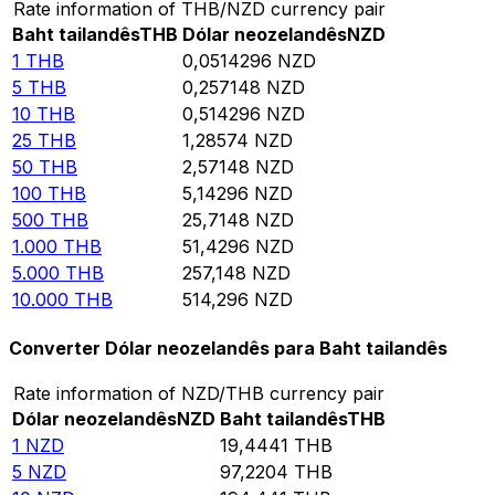
Rate information of THB/NZD currency pair
Baht tailandês
THB
Dólar neozelandês
NZD
1
THB
0,0514296
NZD
5
THB
0,257148
NZD
10
THB
0,514296
NZD
25
THB
1,28574
NZD
50
THB
2,57148
NZD
100
THB
5,14296
NZD
500
THB
25,7148
NZD
1.000
THB
51,4296
NZD
5.000
THB
257,148
NZD
10.000
THB
514,296
NZD
Converter Dólar neozelandês para Baht tailandês
Rate information of NZD/THB currency pair
Dólar neozelandês
NZD
Baht tailandês
THB
1
NZD
19,4441
THB
5
NZD
97,2204
THB