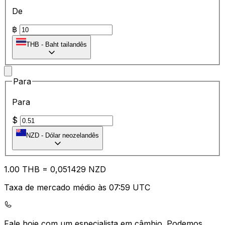
De
฿
THB
-
Baht tailandês
Para
Para
$
NZD
-
Dólar neozelandês
1.00
THB
=
0,
051429
NZD
Taxa de mercado médio às 07:59 UTC
Fale hoje com um especialista em câmbio.
Podemos