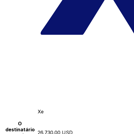
Xe
O
destinatário
26,730.00 USD