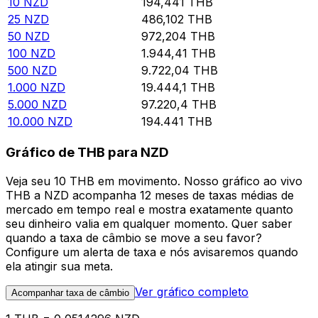
10
NZD
194,441
THB
25
NZD
486,102
THB
50
NZD
972,204
THB
100
NZD
1.944,41
THB
500
NZD
9.722,04
THB
1.000
NZD
19.444,1
THB
5.000
NZD
97.220,4
THB
10.000
NZD
194.441
THB
Gráfico de THB para NZD
Veja seu 10 THB em movimento. Nosso gráfico ao vivo
THB a NZD acompanha 12 meses de taxas médias de
mercado em tempo real e mostra exatamente quanto
seu dinheiro valia em qualquer momento. Quer saber
quando a taxa de câmbio se move a seu favor?
Configure um alerta de taxa e nós avisaremos quando
ela atingir sua meta.
Ver gráfico completo
Acompanhar taxa de câmbio