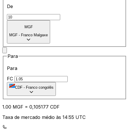
De
MGF
MGF
-
Franco Malgaxe
Para
Para
FC
CDF
-
Franco congolês
1.00
MGF
=
0,
105177
CDF
Taxa de mercado médio às 14:55 UTC