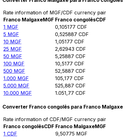
Converter Franco Malgaxe para Franco congolês
Rate information of MGF/CDF currency pair
Franco Malgaxe
MGF
Franco congolês
CDF
1
MGF
0,105177
CDF
5
MGF
0,525887
CDF
10
MGF
1,05177
CDF
25
MGF
2,62943
CDF
50
MGF
5,25887
CDF
100
MGF
10,5177
CDF
500
MGF
52,5887
CDF
1.000
MGF
105,177
CDF
5.000
MGF
525,887
CDF
10.000
MGF
1.051,77
CDF
Converter Franco congolês para Franco Malgaxe
Rate information of CDF/MGF currency pair
Franco congolês
CDF
Franco Malgaxe
MGF
1
CDF
9,50775
MGF