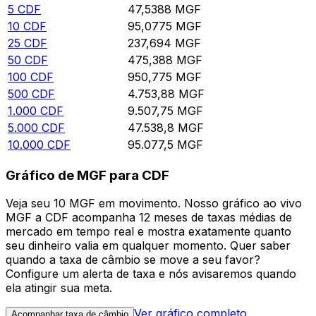
5
CDF
47,5388
MGF
10
CDF
95,0775
MGF
25
CDF
237,694
MGF
50
CDF
475,388
MGF
100
CDF
950,775
MGF
500
CDF
4.753,88
MGF
1.000
CDF
9.507,75
MGF
5.000
CDF
47.538,8
MGF
10.000
CDF
95.077,5
MGF
Gráfico de MGF para CDF
Veja seu 10 MGF em movimento. Nosso gráfico ao vivo
MGF a CDF acompanha 12 meses de taxas médias de
mercado em tempo real e mostra exatamente quanto
seu dinheiro valia em qualquer momento. Quer saber
quando a taxa de câmbio se move a seu favor?
Configure um alerta de taxa e nós avisaremos quando
ela atingir sua meta.
Ver gráfico completo
Acompanhar taxa de câmbio