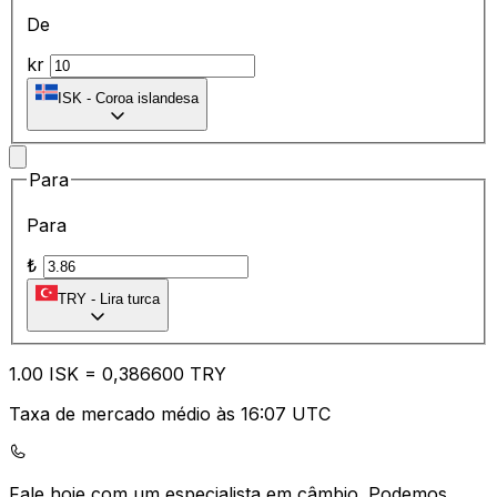
De
kr
ISK
-
Coroa islandesa
Para
Para
₺
TRY
-
Lira turca
1.00
ISK
=
0,
386600
TRY
Taxa de mercado médio às 16:07 UTC
Fale hoje com um especialista em câmbio.
Podemos