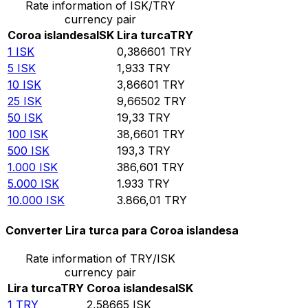
Rate information of ISK/TRY
currency pair
Coroa islandesa
ISK
Lira turca
TRY
1
ISK
0,386601
TRY
5
ISK
1,933
TRY
10
ISK
3,86601
TRY
25
ISK
9,66502
TRY
50
ISK
19,33
TRY
100
ISK
38,6601
TRY
500
ISK
193,3
TRY
1.000
ISK
386,601
TRY
5.000
ISK
1.933
TRY
10.000
ISK
3.866,01
TRY
Converter Lira turca para Coroa islandesa
Rate information of TRY/ISK
currency pair
Lira turca
TRY
Coroa islandesa
ISK
1
TRY
2,58665
ISK