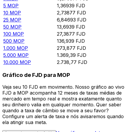
5
MOP
1,36939
FJD
10
MOP
2,73877
FJD
25
MOP
6,84693
FJD
50
MOP
13,6939
FJD
100
MOP
27,3877
FJD
500
MOP
136,939
FJD
1.000
MOP
273,877
FJD
5.000
MOP
1.369,39
FJD
10.000
MOP
2.738,77
FJD
Gráfico de FJD para MOP
Veja seu 10 FJD em movimento. Nosso gráfico ao vivo
FJD a MOP acompanha 12 meses de taxas médias de
mercado em tempo real e mostra exatamente quanto
seu dinheiro valia em qualquer momento. Quer saber
quando a taxa de câmbio se move a seu favor?
Configure um alerta de taxa e nós avisaremos quando
ela atingir sua meta.