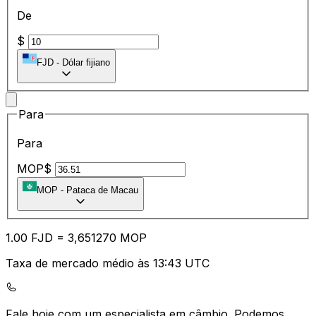
De
$
FJD
-
Dólar fijiano
Para
Para
MOP$
MOP
-
Pataca de Macau
1.00
FJD
=
3,
651270
MOP
Taxa de mercado médio às 13:43 UTC
Fale hoje com um especialista em câmbio.
Podemos