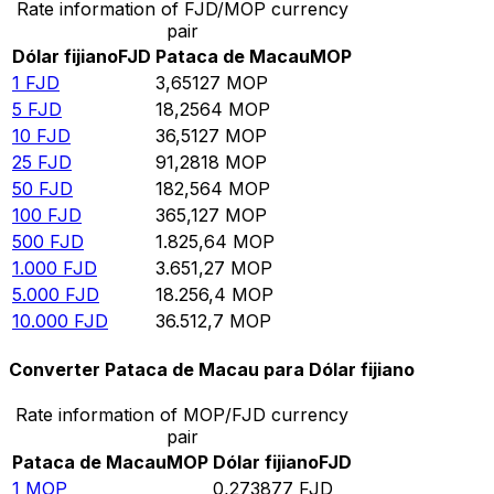
Rate information of FJD/MOP currency
pair
Dólar fijiano
FJD
Pataca de Macau
MOP
1
FJD
3,65127
MOP
5
FJD
18,2564
MOP
10
FJD
36,5127
MOP
25
FJD
91,2818
MOP
50
FJD
182,564
MOP
100
FJD
365,127
MOP
500
FJD
1.825,64
MOP
1.000
FJD
3.651,27
MOP
5.000
FJD
18.256,4
MOP
10.000
FJD
36.512,7
MOP
Converter Pataca de Macau para Dólar fijiano
Rate information of MOP/FJD currency
pair
Pataca de Macau
MOP
Dólar fijiano
FJD
1
MOP
0,273877
FJD