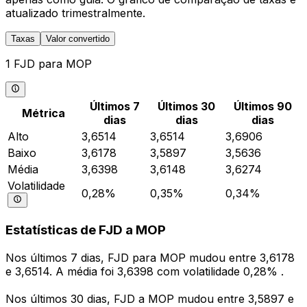
atualizado trimestralmente.
Taxas
Valor convertido
1 FJD para MOP
Últimos 7
Últimos 30
Últimos 90
Métrica
dias
dias
dias
Alto
3,6514
3,6514
3,6906
Baixo
3,6178
3,5897
3,5636
Média
3,6398
3,6148
3,6274
Volatilidade
0,28%
0,35%
0,34%
Estatísticas de FJD a MOP
Nos últimos 7 dias, FJD para MOP mudou entre 3,6178
e 3,6514. A média foi 3,6398 com volatilidade 0,28% .
Nos últimos 30 dias, FJD a MOP mudou entre 3,5897 e