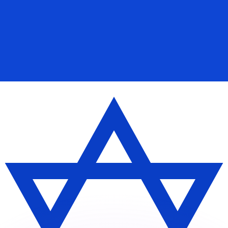
ar taxas concorrentes.
so é apenas para fins informativos. Você não pagará essa
r com a Xe?