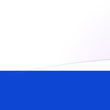
Taxas de câmbio de EUR para ILS hoj
Converter Euro para Shekel israelense
Rate information of EUR/ILS
currency pair
Euro
EUR
Shekel israelense
ILS
1
EUR
3,46435
ILS
5
EUR
17,3217
ILS
10
EUR
34,6435
ILS
25
EUR
86,6087
ILS
50
EUR
173,217
ILS
100
EUR
346,435
ILS
500
EUR
1.732,17
ILS
1.000
EUR
3.464,35
ILS
5.000
EUR
17.321,7
ILS
10.000
EUR
34.643,5
ILS