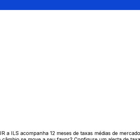
UR a ILS acompanha 12 meses de taxas médias de mercado
câmbio se move a seu favor? Configure um alerta de taxa 