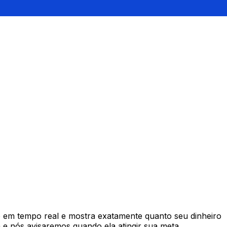
 em tempo real e mostra exatamente quanto seu dinheiro
e nós avisaremos quando ela atingir sua meta.