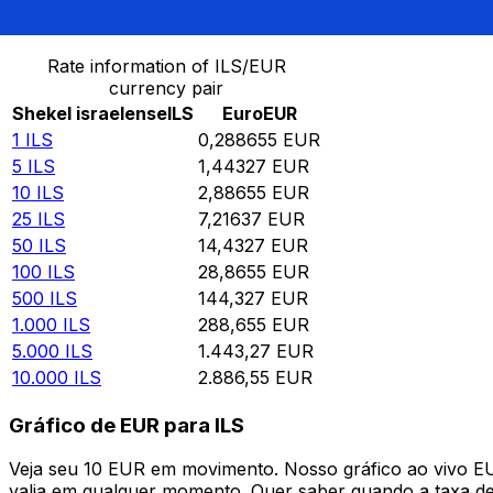
Converter Shekel israelense para Euro
Rate information of ILS/EUR
currency pair
Shekel israelense
ILS
Euro
EUR
1
ILS
0,288655
EUR
5
ILS
1,44327
EUR
10
ILS
2,88655
EUR
25
ILS
7,21637
EUR
50
ILS
14,4327
EUR
100
ILS
28,8655
EUR
500
ILS
144,327
EUR
1.000
ILS
288,655
EUR
5.000
ILS
1.443,27
EUR
10.000
ILS
2.886,55
EUR
Gráfico de EUR para ILS
Veja seu 10 EUR em movimento. Nosso gráfico ao vivo E
valia em qualquer momento. Quer saber quando a taxa de 