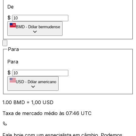
De
$
BMD
-
Dólar bermudense
Para
Para
$
USD
-
Dólar americano
1.00
BMD
=
1,
00
USD
Taxa de mercado médio às 07:46 UTC
Fale hoje com um especialista em câmbio.
Podemos