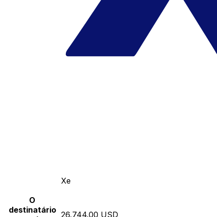
Xe
O
destinatário
26,744.00 USD