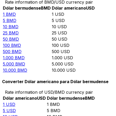
Rate information of BMD/USD currency pair
Dólar bermudense
BMD
Dólar americano
USD
1
BMD
1
USD
5
BMD
5
USD
10
BMD
10
USD
25
BMD
25
USD
50
BMD
50
USD
100
BMD
100
USD
500
BMD
500
USD
1.000
BMD
1.000
USD
5.000
BMD
5.000
USD
10.000
BMD
10.000
USD
Converter Dólar americano para Dólar bermudense
Rate information of USD/BMD currency pair
Dólar americano
USD
Dólar bermudense
BMD
1
USD
1
BMD
5
USD
5
BMD