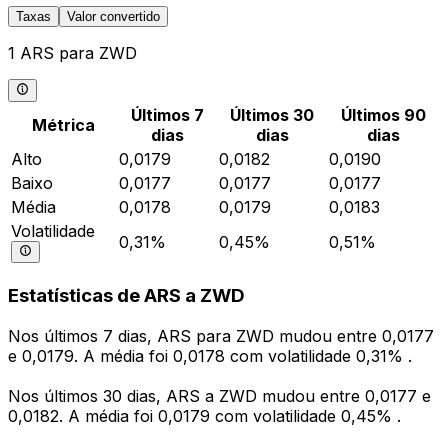
Taxas
Valor convertido
1 ARS para ZWD
Últimos 7
Últimos 30
Últimos 90
Métrica
dias
dias
dias
Alto
0,0179
0,0182
0,0190
Baixo
0,0177
0,0177
0,0177
Média
0,0178
0,0179
0,0183
Volatilidade
0,31%
0,45%
0,51%
Estatísticas de ARS a ZWD
Nos últimos 7 dias, ARS para ZWD mudou entre 0,0177
e 0,0179. A média foi 0,0178 com volatilidade 0,31% .
Nos últimos 30 dias, ARS a ZWD mudou entre 0,0177 e
0,0182. A média foi 0,0179 com volatilidade 0,45% .