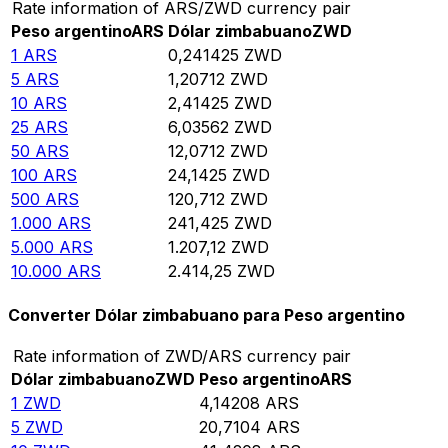
Rate information of ARS/ZWD currency pair
Peso argentino
ARS
Dólar zimbabuano
ZWD
1
ARS
0,241425
ZWD
5
ARS
1,20712
ZWD
10
ARS
2,41425
ZWD
25
ARS
6,03562
ZWD
50
ARS
12,0712
ZWD
100
ARS
24,1425
ZWD
500
ARS
120,712
ZWD
1.000
ARS
241,425
ZWD
5.000
ARS
1.207,12
ZWD
10.000
ARS
2.414,25
ZWD
Converter Dólar zimbabuano para Peso argentino
Rate information of ZWD/ARS currency pair
Dólar zimbabuano
ZWD
Peso argentino
ARS
1
ZWD
4,14208
ARS
5
ZWD
20,7104
ARS