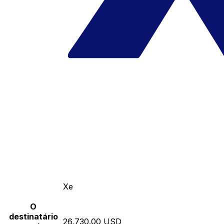
Xe
O
destinatário
26,730.00 USD