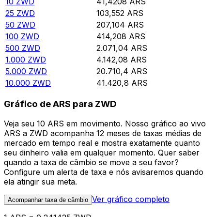
10
ZWD
41,4208
ARS
25
ZWD
103,552
ARS
50
ZWD
207,104
ARS
100
ZWD
414,208
ARS
500
ZWD
2.071,04
ARS
1.000
ZWD
4.142,08
ARS
5.000
ZWD
20.710,4
ARS
10.000
ZWD
41.420,8
ARS
Gráfico de ARS para ZWD
Veja seu 10 ARS em movimento. Nosso gráfico ao vivo
ARS a ZWD acompanha 12 meses de taxas médias de
mercado em tempo real e mostra exatamente quanto
seu dinheiro valia em qualquer momento. Quer saber
quando a taxa de câmbio se move a seu favor?
Configure um alerta de taxa e nós avisaremos quando
ela atingir sua meta.
Ver gráfico completo
Acompanhar taxa de câmbio