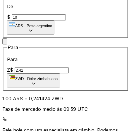
De
$
ARS
-
Peso argentino
Para
Para
Z$
ZWD
-
Dólar zimbabuano
1.00
ARS
=
0,
241424
ZWD
Taxa de mercado médio às 09:59 UTC
Fale hoje com um especialista em câmbio.
Podemos