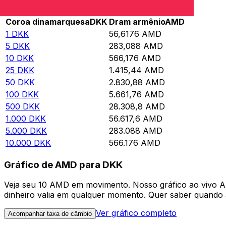
Rate information of DKK/AMD currency pair
Coroa dinamarquesa
DKK
Dram armênio
AMD
1
DKK
56,6176
AMD
5
DKK
283,088
AMD
10
DKK
566,176
AMD
25
DKK
1.415,44
AMD
50
DKK
2.830,88
AMD
100
DKK
5.661,76
AMD
500
DKK
28.308,8
AMD
1.000
DKK
56.617,6
AMD
5.000
DKK
283.088
AMD
10.000
DKK
566.176
AMD
Gráfico de AMD para DKK
Veja seu 10 AMD em movimento. Nosso gráfico ao vivo 
dinheiro valia em qualquer momento. Quer saber quando a
Ver gráfico completo
Acompanhar taxa de câmbio