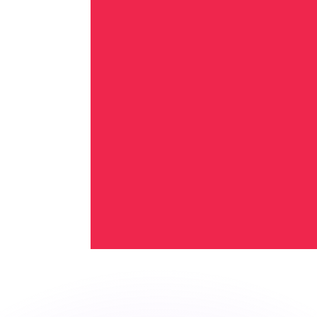
ar taxas concorrentes.
so é apenas para fins informativos. Você não pagará essa
r com a Xe?