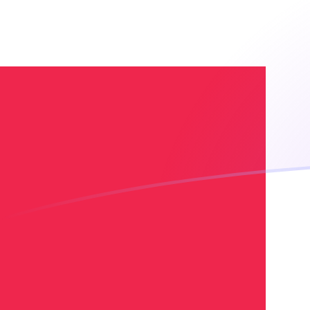
Taxas de câmbio de AMD para DKK h
Converter Dram armênio para Coroa dinamarquesa
Rate information of AMD/DKK currency pair
Dram armênio
AMD
Coroa dinamarquesa
DKK
1
AMD
0,0176623
DKK
5
AMD
0,0883117
DKK
10
AMD
0,176623
DKK
25
AMD
0,441559
DKK
50
AMD
0,883117
DKK
100
AMD
1,76623
DKK
500
AMD
8,83117
DKK
1.000
AMD
17,6623
DKK
5.000
AMD
88,3117
DKK
10.000
AMD
176,623
DKK
Converter Coroa dinamarquesa para Dram armênio