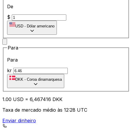
De
$
USD
-
Dólar americano
Para
Para
kr
DKK
-
Coroa dinamarquesa
1.00
USD
=
6,
467416
DKK
Taxa de mercado médio às 12:28 UTC
Enviar dinheiro