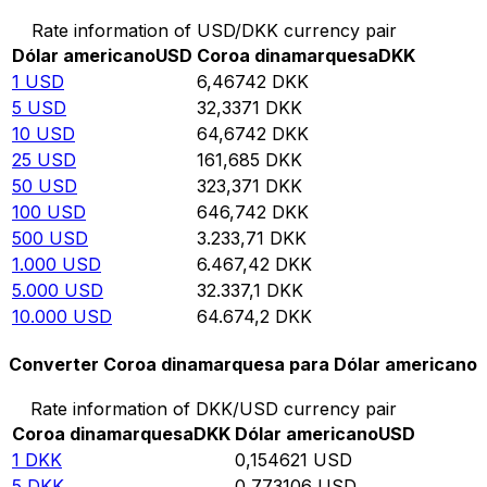
Rate information of USD/DKK currency pair
Dólar americano
USD
Coroa dinamarquesa
DKK
1
USD
6,46742
DKK
5
USD
32,3371
DKK
10
USD
64,6742
DKK
25
USD
161,685
DKK
50
USD
323,371
DKK
100
USD
646,742
DKK
500
USD
3.233,71
DKK
1.000
USD
6.467,42
DKK
5.000
USD
32.337,1
DKK
10.000
USD
64.674,2
DKK
Converter Coroa dinamarquesa para Dólar americano
Rate information of DKK/USD currency pair
Coroa dinamarquesa
DKK
Dólar americano
USD
1
DKK
0,154621
USD
5
DKK
0,773106
USD