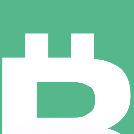
ar taxas concorrentes.
so é apenas para fins informativos. Você não pagará essa
r com a Xe?