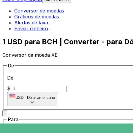
Conversor de moedas
Gráficos de moedas
Alertas de taxa
Enviar dinheiro
1 USD para BCH | Converter - para Dó
Conversor de moeda XE
De
De
$
USD
-
Dólar americano
Para
Para