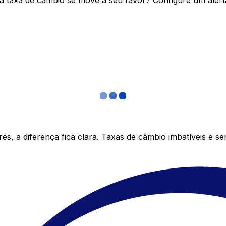
 taxa de câmbio se move a seu favor? Configure um alerta
s, a diferença fica clara. Taxas de câmbio imbatíveis e s