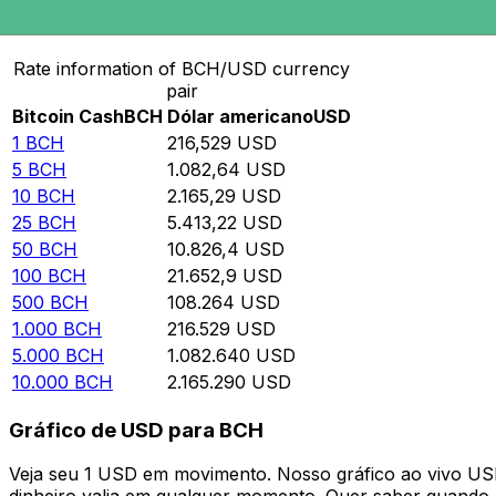
Converter Bitcoin Cash para Dólar americano
Rate information of BCH/USD currency
pair
Bitcoin Cash
BCH
Dólar americano
USD
1
BCH
216,529
USD
5
BCH
1.082,64
USD
10
BCH
2.165,29
USD
25
BCH
5.413,22
USD
50
BCH
10.826,4
USD
100
BCH
21.652,9
USD
500
BCH
108.264
USD
1.000
BCH
216.529
USD
5.000
BCH
1.082.640
USD
10.000
BCH
2.165.290
USD
Gráfico de USD para BCH
Veja seu 1 USD em movimento. Nosso gráfico ao vivo U