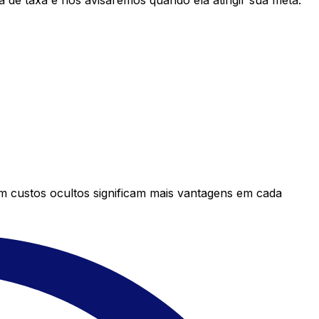
 de taxa e nós avisaremos quando ela atingir sua meta.
em custos ocultos significam mais vantagens em cada