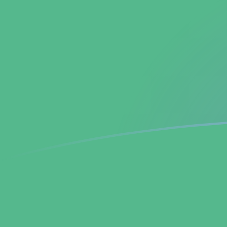
Taxas de câmbio de USD para BCH ho
Converter Dólar americano para Bitcoin Cash
Rate information of USD/BCH currency
pair
Dólar americano
USD
Bitcoin Cash
BCH
1
USD
0,00461833
BCH
5
USD
0,0230916
BCH
10
USD
0,0461833
BCH
25
USD
0,115458
BCH
50
USD
0,230916
BCH
100
USD
0,461833
BCH
500
USD
2,30916
BCH
1.000
USD
4,61833
BCH
5.000
USD
23,0916
BCH
10.000
USD
46,1833
BCH