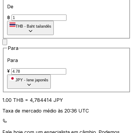
De
฿
THB
-
Baht tailandês
Para
Para
¥
JPY
-
Iene japonês
1.00
THB
=
4,
784414
JPY
Taxa de mercado médio às 20:36 UTC
Fale hoje com um especialista em câmbio.
Podemos