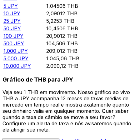
5
JPY
1,04506
THB
10
JPY
2,09012
THB
25
JPY
5,2253
THB
50
JPY
10,4506
THB
100
JPY
20,9012
THB
500
JPY
104,506
THB
1.000
JPY
209,012
THB
5.000
JPY
1.045,06
THB
10.000
JPY
2.090,12
THB
Gráfico de THB para JPY
Veja seu 1 THB em movimento. Nosso gráfico ao vivo
THB a JPY acompanha 12 meses de taxas médias de
mercado em tempo real e mostra exatamente quanto
seu dinheiro valia em qualquer momento. Quer saber
quando a taxa de câmbio se move a seu favor?
Configure um alerta de taxa e nós avisaremos quando
ela atingir sua meta.