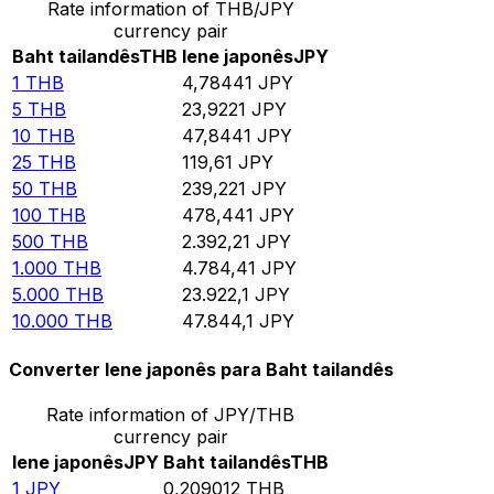
Rate information of THB/JPY
currency pair
Baht tailandês
THB
Iene japonês
JPY
1
THB
4,78441
JPY
5
THB
23,9221
JPY
10
THB
47,8441
JPY
25
THB
119,61
JPY
50
THB
239,221
JPY
100
THB
478,441
JPY
500
THB
2.392,21
JPY
1.000
THB
4.784,41
JPY
5.000
THB
23.922,1
JPY
10.000
THB
47.844,1
JPY
Converter Iene japonês para Baht tailandês
Rate information of JPY/THB
currency pair
Iene japonês
JPY
Baht tailandês
THB
1
JPY
0,209012
THB