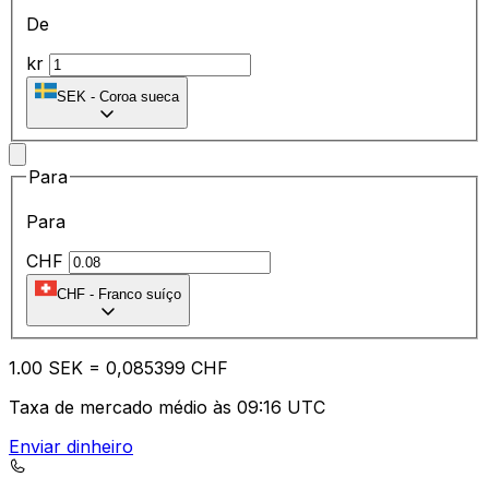
De
kr
SEK
-
Coroa sueca
Para
Para
CHF
CHF
-
Franco suíço
1.00
SEK
=
0,
085399
CHF
Taxa de mercado médio às 09:16 UTC
Enviar dinheiro