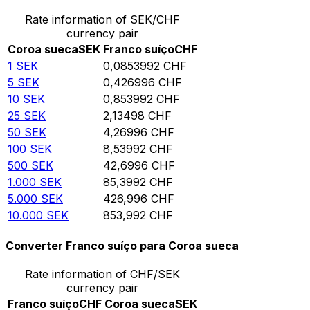
Rate information of SEK/CHF
currency pair
Coroa sueca
SEK
Franco suíço
CHF
1
SEK
0,0853992
CHF
5
SEK
0,426996
CHF
10
SEK
0,853992
CHF
25
SEK
2,13498
CHF
50
SEK
4,26996
CHF
100
SEK
8,53992
CHF
500
SEK
42,6996
CHF
1.000
SEK
85,3992
CHF
5.000
SEK
426,996
CHF
10.000
SEK
853,992
CHF
Converter Franco suíço para Coroa sueca
Rate information of CHF/SEK
currency pair
Franco suíço
CHF
Coroa sueca
SEK