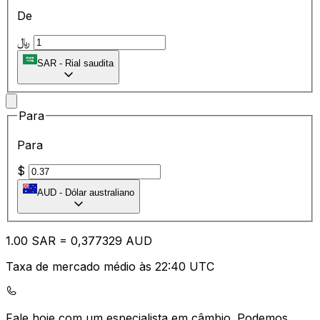
De
﷼
SAR
-
Rial saudita
Para
Para
$
AUD
-
Dólar australiano
1.00
SAR
=
0,
377329
AUD
Taxa de mercado médio às 22:40 UTC
Fale hoje com um especialista em câmbio.
Podemos