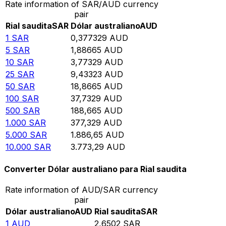
Rate information of SAR/AUD currency
pair
Rial saudita
SAR
Dólar australiano
AUD
1
SAR
0,377329
AUD
5
SAR
1,88665
AUD
10
SAR
3,77329
AUD
25
SAR
9,43323
AUD
50
SAR
18,8665
AUD
100
SAR
37,7329
AUD
500
SAR
188,665
AUD
1.000
SAR
377,329
AUD
5.000
SAR
1.886,65
AUD
10.000
SAR
3.773,29
AUD
Converter Dólar australiano para Rial saudita
Rate information of AUD/SAR currency
pair
Dólar australiano
AUD
Rial saudita
SAR
1
AUD
2,6502
SAR