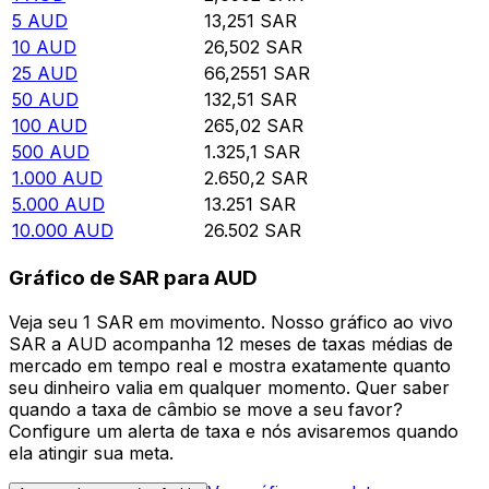
5
AUD
13,251
SAR
10
AUD
26,502
SAR
25
AUD
66,2551
SAR
50
AUD
132,51
SAR
100
AUD
265,02
SAR
500
AUD
1.325,1
SAR
1.000
AUD
2.650,2
SAR
5.000
AUD
13.251
SAR
10.000
AUD
26.502
SAR
Gráfico de SAR para AUD
Veja seu 1 SAR em movimento. Nosso gráfico ao vivo
SAR a AUD acompanha 12 meses de taxas médias de
mercado em tempo real e mostra exatamente quanto
seu dinheiro valia em qualquer momento. Quer saber
quando a taxa de câmbio se move a seu favor?
Configure um alerta de taxa e nós avisaremos quando
ela atingir sua meta.