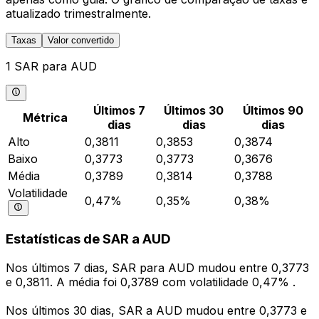
atualizado trimestralmente.
Taxas
Valor convertido
1 SAR para AUD
Últimos 7
Últimos 30
Últimos 90
Métrica
dias
dias
dias
Alto
0,3811
0,3853
0,3874
Baixo
0,3773
0,3773
0,3676
Média
0,3789
0,3814
0,3788
Volatilidade
0,47%
0,35%
0,38%
Estatísticas de SAR a AUD
Nos últimos 7 dias, SAR para AUD mudou entre 0,3773
e 0,3811. A média foi 0,3789 com volatilidade 0,47% .
Nos últimos 30 dias, SAR a AUD mudou entre 0,3773 e